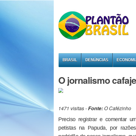
BRASIL
DENÚNCIAS
ECONOMI
O jornalismo cafaj
1471 visitas -
Fonte:
O Cafézinho
Preciso registrar e comentar u
petistas na Papuda, por razõe