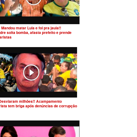
 Mandou matar Lula e foi pra jaula!!
dre solta bomba, afasta prefeito e prende
aristas
Desviaram milhões!! Acampamento
rista tem briga após denúncias de corrupção