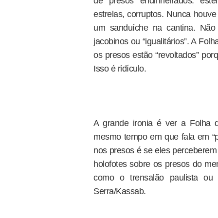
de presos endinheirados: estelio
estrelas, corruptos. Nunca houv
um sanduíche na cantina. Não 
jacobinos ou “igualitários”. A F
os presos estão “revoltados” porqu
Isso é ridículo.
A grande ironia é ver a Folha 
mesmo tempo em que fala em “priv
nos presos é se eles perceberem 
holofotes sobre os presos do men
como o trensalão paulista ou
Serra/Kassab.