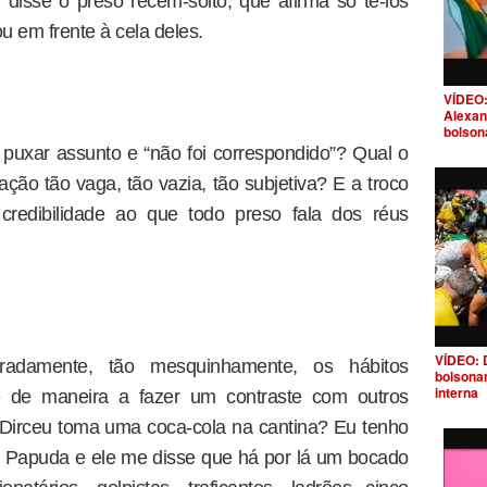
 disse o preso recém-solto, que afirma só tê-los
u em frente à cela deles.
VÍDEO:
Alexan
bolson
uxar assunto e “não foi correspondido”? Qual o
ção tão vaga, tão vazia, tão subjetiva? E a troco
credibilidade ao que todo preso fala dos réus
VÍDEO: 
aradamente, tão mesquinhamente, os hábitos
bolsona
interna
e de maneira a fazer um contraste com outros
Dirceu toma uma coca-cola na cantina? Eu tenho
 na Papuda e ele me disse que há por lá um bocado