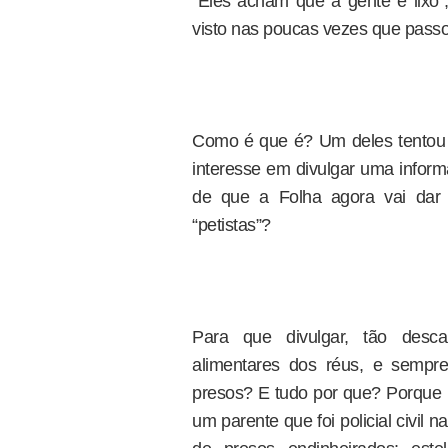
“Eles acham que a gente é lixo”,
visto nas poucas vezes que passo
Como é que é? Um deles tentou p
interesse em divulgar uma informa
de que a Folha agora vai dar 
“petistas”?
Para que divulgar, tão desc
alimentares dos réus, e sempr
presos? E tudo por que? Porque 
um parente que foi policial civil