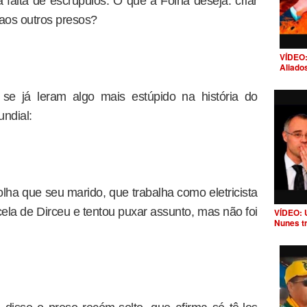
a falta de escrúpulos. O que a Folha deseja: criar
 aos outros presos?
VÍDEO:
Aliado
se já leram algo mais estúpido na história do
ndial:
lha que seu marido, que trabalha como eletricista
ela de Dirceu e tentou puxar assunto, mas não foi
VÍDEO: 
Nunes t