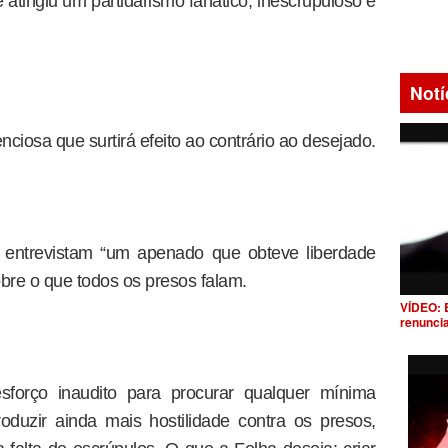
 atingiu um partidarismo fanático, inescrupuloso e
Notí
nciosa que surtirá efeito ao contrário ao desejado.
s entrevistam “um apenado que obteve liberdade
bre o que todos os presos falam.
VÍDEO: 
renunci
forço inaudito para procurar qualquer mínima
oduzir ainda mais hostilidade contra os presos,