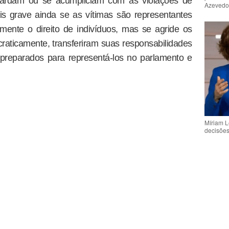
ovardam ou se acumpliciam com as violações de
Azeved
is grave ainda se as vítimas são representantes
omente o direito de indivíduos, mas se agride os
craticamente, transferiram suas responsabilidades
preparados para representá-los no parlamento e
Míriam L
decisõe