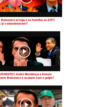
 Bolsonaro arrega e se humilha ao STF!!
s já o abandonaram!!
URGENTE!! André Mendonça e Kássio
raem Bolsonaro e acabam com o golpe!!