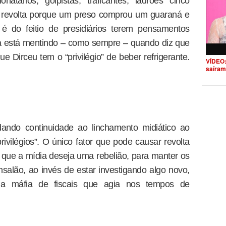
natários, golpistas, traficantes, ladrões cinco
e revolta porque um preso comprou um guaraná e
é do feitio de presidiários terem pensamentos
olha está mentindo – como sempre – quando diz que
e Dirceu tem o “privilégio” de beber refrigerante.
VÍDEO:
saíram
dando continuidade ao linchamento midiático ao
ilégios”. O único fator que pode causar revolta
que a mídia deseja uma rebelião, para manter os
salão, ao invés de estar investigando algo novo,
 a máfia de fiscais que agia nos tempos de