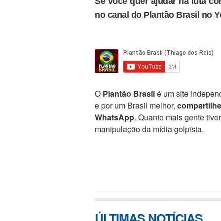
Se você quer ajudar na luta con
no canal do Plantão Brasil no 
O
Plantão Brasil
é um site independ
e por um Brasil melhor,
compartilh
WhatsApp
. Quanto mais gente tive
manipulação da mídia golpista.
ÚLTIMAS NOTÍCIAS