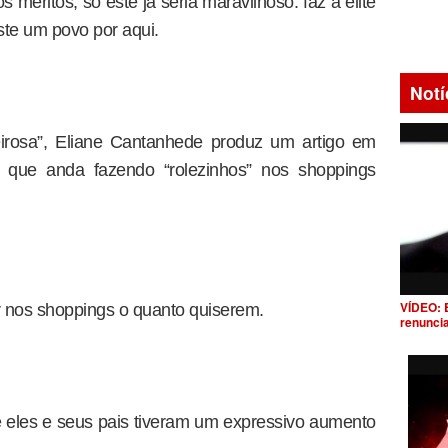
 méritos, só este já seria maravilhoso: faz a elite
iste um povo por aqui.
Notí
eirosa”, Eliane Cantanhede produz um artigo em
a que anda fazendo “rolezinhos” nos shoppings
VÍDEO: 
 nos shoppings o quanto quiserem.
renunci
e eles e seus pais tiveram um expressivo aumento