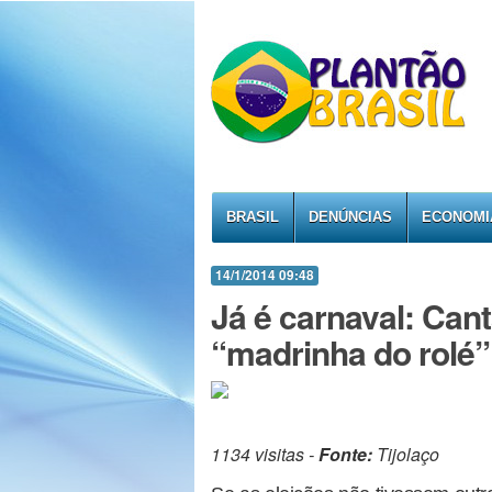
BRASIL
DENÚNCIAS
ECONOMI
14/1/2014 09:48
Já é carnaval: Can
“madrinha do rolé”
1134 visitas -
Fonte:
Tijolaço