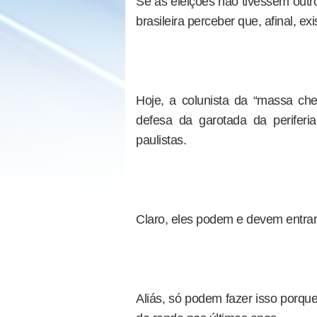
Se as eleições não tivessem outros
brasileira perceber que, afinal, ex
Hoje, a colunista da “massa ch
defesa da garotada da periferi
paulistas.
Claro, eles podem e devem entrar
Aliás, só podem fazer isso porqu