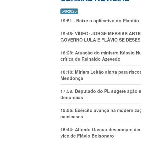
6/8/2026
19:51
-
Baixe o aplicativo do Plantão
19:48:
VÍDEO: JORGE MESSIAS AR
GOVERNO LULA E FLÁVIO SE DESES
18:28:
Atuação do ministro Kássio Nu
crítica de Reinaldo Azevedo
18:18:
Míriam Leitão alerta para risc
Mendonça
17:58:
Deputado do PL sugere ação mi
denúncias
15:55:
Exército avança na modernizaç
camicases
15:44:
Alfredo Gaspar descumpre dec
vice de Flávio Bolsonaro