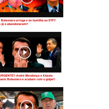
 Bolsonaro arrega e se humilha ao STF!!
s já o abandonaram!!
URGENTE!! André Mendonça e Kássio
raem Bolsonaro e acabam com o golpe!!