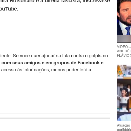
tra Bolsonaro e a direita fascista, inscreva-se
YouTube.
VÍDEO:
ANDRÉ 
ente. Se você quer ajudar na luta contra o golpismo
FLÁVIO
e com seus amigos e em grupos de Facebook e
r acesso às informações, menos poder terá a
Atuação 
partidár