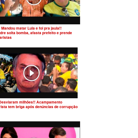
 Mandou matar Lula e foi pra jaula!!
dre solta bomba, afasta prefeito e prende
aristas
Desviaram milhões!! Acampamento
rista tem briga após denúncias de corrupção