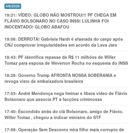
4/8/2026
19:21:
VÍDEO: GLOBO NÃO MOSTROU!!! PF CHEGA EM
FLÁVIO BOLSONARO NO CASO INSS! LULINHA FOI
INOCENTADO! GLOBO ABAFOU
19:06:
DERROTA! Gabriela Hardt é afastada do cargo após
CNJ comprovar irregularidades em acordo da Lava Jato
18:43:
PF identifica repasse de R$ 11 milhões de Willer
Tomaz para esposa de Weverton Rocha no esquema do INSS
18:28:
Governo Trump AFRONTA NOSSA SOBERANIA e
revoga visto de embaixadora brasileira
17:53:
André Mendonça nega liminar e libera vídeo de Flávio
Bolsonaro que associa PT a facções criminosas
17:40:
Escondido atrás do clã Bolsonaro, amigo de Flávio,
Willer Tomaz , chegou a indicar ministro do STF
17:08:
Operação Sem Desconto mira filho mais corrupto de