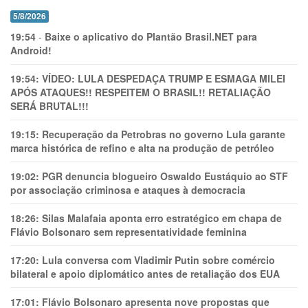
5/8/2026
19:54
-
Baixe o aplicativo do Plantão Brasil.NET para
Android!
19:54:
VÍDEO: LULA DESPEDAÇA TRUMP E ESMAGA MILEI
APÓS ATAQUES!! RESPEITEM O BRASIL!! RETALIAÇÃO
SERÁ BRUTAL!!!
19:15:
Recuperação da Petrobras no governo Lula garante
marca histórica de refino e alta na produção de petróleo
19:02:
PGR denuncia blogueiro Oswaldo Eustáquio ao STF
por associação criminosa e ataques à democracia
18:26:
Silas Malafaia aponta erro estratégico em chapa de
Flávio Bolsonaro sem representatividade feminina
17:20:
Lula conversa com Vladimir Putin sobre comércio
bilateral e apoio diplomático antes de retaliação dos EUA
17:01:
Flávio Bolsonaro apresenta nove propostas que