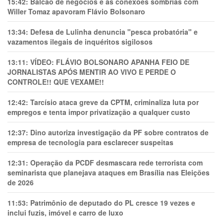
15:42:
Balcão de negócios e as conexões sombrias com
Willer Tomaz apavoram Flávio Bolsonaro
13:34:
Defesa de Lulinha denuncia "pesca probatória" e
vazamentos ilegais de inquéritos sigilosos
13:11:
VÍDEO: FLÁVIO BOLSONARO APANHA FEIO DE
JORNALISTAS APÓS MENTIR AO VIVO E PERDE O
CONTROLE!! QUE VEXAME!!
12:42:
Tarcísio ataca greve da CPTM, criminaliza luta por
empregos e tenta impor privatização a qualquer custo
12:37:
Dino autoriza investigação da PF sobre contratos de
empresa de tecnologia para esclarecer suspeitas
12:31:
Operação da PCDF desmascara rede terrorista com
seminarista que planejava ataques em Brasília nas Eleições
de 2026
11:53:
Patrimônio de deputado do PL cresce 19 vezes e
inclui fuzis, imóvel e carro de luxo