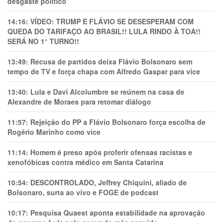
desgaste político
14:16:
VÍDEO: TRUMP E FLÁVIO SE DESESPERAM COM
QUEDA DO TARIFAÇO AO BRASIL!! LULA RINDO À TOA!!
SERÁ NO 1° TURNO!!
13:49:
Recusa de partidos deixa Flávio Bolsonaro sem
tempo de TV e força chapa com Alfredo Gaspar para vice
13:40:
Lula e Davi Alcolumbre se reúnem na casa de
Alexandre de Moraes para retomar diálogo
11:57:
Rejeição do PP a Flávio Bolsonaro força escolha de
Rogério Marinho como vice
11:14:
Homem é preso após proferir ofensas racistas e
xenofóbicas contra médico em Santa Catarina
10:54:
DESCONTROLADO, Jeffrey Chiquini, aliado de
Bolsonaro, surta ao vivo e FOGE de podcast
10:17:
Pesquisa Quaest aponta estabilidade na aprovação