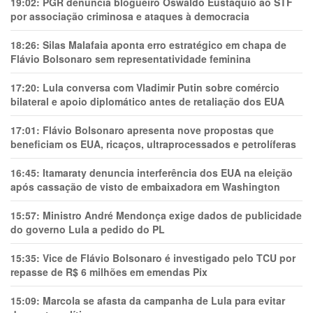
19:02:
PGR denuncia blogueiro Oswaldo Eustáquio ao STF
por associação criminosa e ataques à democracia
18:26:
Silas Malafaia aponta erro estratégico em chapa de
Flávio Bolsonaro sem representatividade feminina
17:20:
Lula conversa com Vladimir Putin sobre comércio
bilateral e apoio diplomático antes de retaliação dos EUA
17:01:
Flávio Bolsonaro apresenta nove propostas que
beneficiam os EUA, ricaços, ultraprocessados e petrolíferas
16:45:
Itamaraty denuncia interferência dos EUA na eleição
após cassação de visto de embaixadora em Washington
15:57:
Ministro André Mendonça exige dados de publicidade
do governo Lula a pedido do PL
15:35:
Vice de Flávio Bolsonaro é investigado pelo TCU por
repasse de R$ 6 milhões em emendas Pix
15:09:
Marcola se afasta da campanha de Lula para evitar