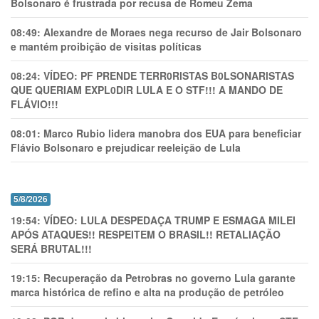
Bolsonaro é frustrada por recusa de Romeu Zema
08:49:
Alexandre de Moraes nega recurso de Jair Bolsonaro
e mantém proibição de visitas políticas
08:24:
VÍDEO: PF PRENDE TERR0RlSTAS B0LSONARlSTAS
QUE QUERIAM EXPL0DlR LULA E O STF!!! A MANDO DE
FLÁVIO!!!
08:01:
Marco Rubio lidera manobra dos EUA para beneficiar
Flávio Bolsonaro e prejudicar reeleição de Lula
5/8/2026
19:54:
VÍDEO: LULA DESPEDAÇA TRUMP E ESMAGA MILEI
APÓS ATAQUES!! RESPEITEM O BRASIL!! RETALIAÇÃO
SERÁ BRUTAL!!!
19:15:
Recuperação da Petrobras no governo Lula garante
marca histórica de refino e alta na produção de petróleo