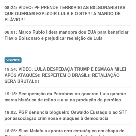
08:24:
VÍDEO: PF PRENDE TERR0RlSTAS B0LSONARlSTAS
QUE QUERIAM EXPL0DlR LULA E O STF!!! A MANDO DE
FLÁVIO!!!
08:01:
Marco Rubio lidera manobra dos EUA para beneficiar
Flávio Bolsonaro e prejudicar reeleição de Lula
5/8/2026
19:54:
VÍDEO: LULA DESPEDAÇA TRUMP E ESMAGA MILEI
APÓS ATAQUES!! RESPEITEM O BRASIL!! RETALIAÇÃO
SERÁ BRUTAL!!!
19:15:
Recuperação da Petrobras no governo Lula garante
marca histórica de refino e alta na produção de petróleo
19:02:
PGR denuncia blogueiro Oswaldo Eustáquio ao STF
por associação criminosa e ataques à democracia
18:26:
Silas Malafaia aponta erro estratégico em chapa de