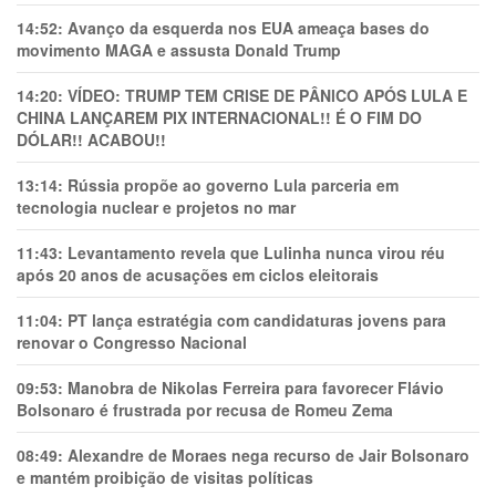
14:52:
Avanço da esquerda nos EUA ameaça bases do
movimento MAGA e assusta Donald Trump
14:20:
VÍDEO: TRUMP TEM CRlSE DE PÂNlCO APÓS LULA E
CHINA LANÇAREM PIX INTERNACIONAL!! É O FIM DO
DÓLAR!! ACABOU!!
13:14:
Rússia propõe ao governo Lula parceria em
tecnologia nuclear e projetos no mar
11:43:
Levantamento revela que Lulinha nunca virou réu
após 20 anos de acusações em ciclos eleitorais
11:04:
PT lança estratégia com candidaturas jovens para
renovar o Congresso Nacional
09:53:
Manobra de Nikolas Ferreira para favorecer Flávio
Bolsonaro é frustrada por recusa de Romeu Zema
08:49:
Alexandre de Moraes nega recurso de Jair Bolsonaro
e mantém proibição de visitas políticas