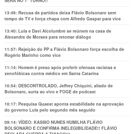
SERÁ NO 1° TURNO!!
13:49:
Recusa de partidos deixa Flávio Bolsonaro sem
tempo de TV e força chapa com Alfredo Gaspar para vice
13:40:
Lula e Davi Alcolumbre se reúnem na casa de
Alexandre de Moraes para retomar diálogo
11:57:
Rejeição do PP a Flávio Bolsonaro força escolha de
Rogério Marinho como vice
11:14:
Homem é preso após proferir ofensas racistas e
xenofóbicas contra médico em Santa Catarina
10:54:
DESCONTROLADO, Jeffrey Chiquini, aliado de
Bolsonaro, surta ao vivo e FOGE de podcast
10:17:
Pesquisa Quaest aponta estabilidade na aprovação
do governo Lula pelo segundo mês seguido
09:14:
VÍDEO: KASSIO NUNES HUMlLHA FLÁVIO
BOLSONARO E CONFIRMA INELEGIBILIDADE!! FLÁVIO