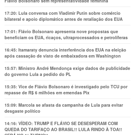
Flávio Bolsonaro sem representatividade feminina
17:20:
Lula conversa com Vladimir Putin sobre comércio
bilateral e apoio diplomático antes de retaliação dos EUA
17:01:
Flávio Bolsonaro apresenta nove propostas que
beneficiam os EUA, ricaços, ultraprocessados e petrolíferas
16:45:
Itamaraty denuncia interferência dos EUA na eleição
após cassação de visto de embaixadora em Washington
15:57:
Ministro André Mendonça exige dados de publicidade
do governo Lula a pedido do PL
15:35:
Vice de Flávio Bolsonaro é investigado pelo TCU por
repasse de R$ 6 milhões em emendas Pix
15:09:
Marcola se afasta da campanha de Lula para evitar
desgaste político
14:16:
VÍDEO: TRUMP E FLÁVIO SE DESESPERAM COM
QUEDA DO TARIFAÇO AO BRASIL!! LULA RINDO À TOA!!