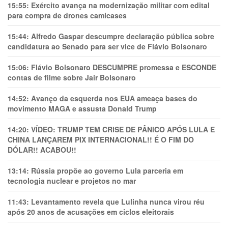
15:55:
Exército avança na modernização militar com edital
para compra de drones camicases
15:44:
Alfredo Gaspar descumpre declaração pública sobre
candidatura ao Senado para ser vice de Flávio Bolsonaro
15:06:
Flávio Bolsonaro DESCUMPRE promessa e ESCONDE
contas de filme sobre Jair Bolsonaro
14:52:
Avanço da esquerda nos EUA ameaça bases do
movimento MAGA e assusta Donald Trump
14:20:
VÍDEO: TRUMP TEM CRlSE DE PÂNlCO APÓS LULA E
CHINA LANÇAREM PIX INTERNACIONAL!! É O FIM DO
DÓLAR!! ACABOU!!
13:14:
Rússia propõe ao governo Lula parceria em
tecnologia nuclear e projetos no mar
11:43:
Levantamento revela que Lulinha nunca virou réu
após 20 anos de acusações em ciclos eleitorais