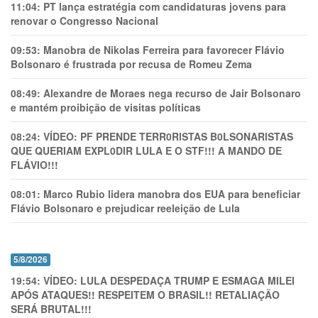
11:04:
PT lança estratégia com candidaturas jovens para
renovar o Congresso Nacional
09:53:
Manobra de Nikolas Ferreira para favorecer Flávio
Bolsonaro é frustrada por recusa de Romeu Zema
08:49:
Alexandre de Moraes nega recurso de Jair Bolsonaro
e mantém proibição de visitas políticas
08:24:
VÍDEO: PF PRENDE TERR0RlSTAS B0LSONARlSTAS
QUE QUERIAM EXPL0DlR LULA E O STF!!! A MANDO DE
FLÁVIO!!!
08:01:
Marco Rubio lidera manobra dos EUA para beneficiar
Flávio Bolsonaro e prejudicar reeleição de Lula
5/8/2026
19:54:
VÍDEO: LULA DESPEDAÇA TRUMP E ESMAGA MILEI
APÓS ATAQUES!! RESPEITEM O BRASIL!! RETALIAÇÃO
SERÁ BRUTAL!!!