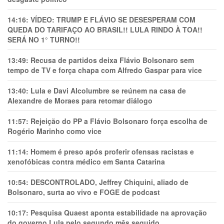
14:16:
VÍDEO: TRUMP E FLÁVIO SE DESESPERAM COM
QUEDA DO TARIFAÇO AO BRASIL!! LULA RINDO À TOA!!
SERÁ NO 1° TURNO!!
13:49:
Recusa de partidos deixa Flávio Bolsonaro sem
tempo de TV e força chapa com Alfredo Gaspar para vice
13:40:
Lula e Davi Alcolumbre se reúnem na casa de
Alexandre de Moraes para retomar diálogo
11:57:
Rejeição do PP a Flávio Bolsonaro força escolha de
Rogério Marinho como vice
11:14:
Homem é preso após proferir ofensas racistas e
xenofóbicas contra médico em Santa Catarina
10:54:
DESCONTROLADO, Jeffrey Chiquini, aliado de
Bolsonaro, surta ao vivo e FOGE de podcast
10:17:
Pesquisa Quaest aponta estabilidade na aprovação
do governo Lula pelo segundo mês seguido