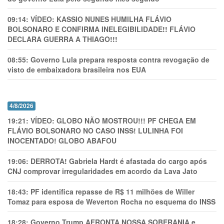
09:14:
VÍDEO: KASSIO NUNES HUMlLHA FLÁVIO
BOLSONARO E CONFIRMA INELEGIBILIDADE!! FLÁVIO
DECLARA GUERRA A THIAGO!!!
08:55:
Governo Lula prepara resposta contra revogação de
visto de embaixadora brasileira nos EUA
4/8/2026
19:21:
VÍDEO: GLOBO NÃO MOSTROU!!! PF CHEGA EM
FLÁVIO BOLSONARO NO CASO INSS! LULINHA FOI
INOCENTADO! GLOBO ABAFOU
19:06:
DERROTA! Gabriela Hardt é afastada do cargo após
CNJ comprovar irregularidades em acordo da Lava Jato
18:43:
PF identifica repasse de R$ 11 milhões de Willer
Tomaz para esposa de Weverton Rocha no esquema do INSS
18:28:
Governo Trump AFRONTA NOSSA SOBERANIA e