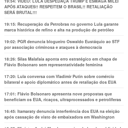
19:54:
VÍDEO: LULA DESPEDAÇA TRUMP E ESMAGA MILEI
APÓS ATAQUES!! RESPEITEM O BRASIL!! RETALIAÇÃO
SERÁ BRUTAL!!!
19:15:
Recuperação da Petrobras no governo Lula garante
marca histórica de refino e alta na produção de petróleo
19:02:
PGR denuncia blogueiro Oswaldo Eustáquio ao STF
por associação criminosa e ataques à democracia
18:26:
Silas Malafaia aponta erro estratégico em chapa de
Flávio Bolsonaro sem representatividade feminina
17:20:
Lula conversa com Vladimir Putin sobre comércio
bilateral e apoio diplomático antes de retaliação dos EUA
17:01:
Flávio Bolsonaro apresenta nove propostas que
beneficiam os EUA, ricaços, ultraprocessados e petrolíferas
16:45:
Itamaraty denuncia interferência dos EUA na eleição
após cassação de visto de embaixadora em Washington