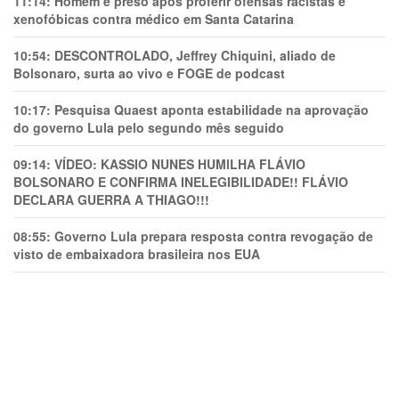
11:14:
Homem é preso após proferir ofensas racistas e
xenofóbicas contra médico em Santa Catarina
10:54:
DESCONTROLADO, Jeffrey Chiquini, aliado de
Bolsonaro, surta ao vivo e FOGE de podcast
10:17:
Pesquisa Quaest aponta estabilidade na aprovação
do governo Lula pelo segundo mês seguido
09:14:
VÍDEO: KASSIO NUNES HUMlLHA FLÁVIO
BOLSONARO E CONFIRMA INELEGIBILIDADE!! FLÁVIO
DECLARA GUERRA A THIAGO!!!
08:55:
Governo Lula prepara resposta contra revogação de
visto de embaixadora brasileira nos EUA