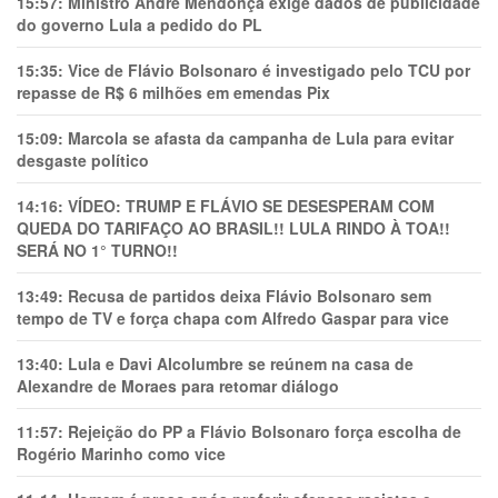
15:57:
Ministro André Mendonça exige dados de publicidade
do governo Lula a pedido do PL
15:35:
Vice de Flávio Bolsonaro é investigado pelo TCU por
repasse de R$ 6 milhões em emendas Pix
15:09:
Marcola se afasta da campanha de Lula para evitar
desgaste político
14:16:
VÍDEO: TRUMP E FLÁVIO SE DESESPERAM COM
QUEDA DO TARIFAÇO AO BRASIL!! LULA RINDO À TOA!!
SERÁ NO 1° TURNO!!
13:49:
Recusa de partidos deixa Flávio Bolsonaro sem
tempo de TV e força chapa com Alfredo Gaspar para vice
13:40:
Lula e Davi Alcolumbre se reúnem na casa de
Alexandre de Moraes para retomar diálogo
11:57:
Rejeição do PP a Flávio Bolsonaro força escolha de
Rogério Marinho como vice