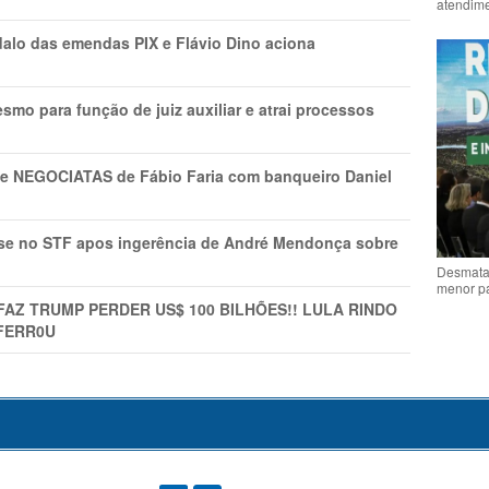
atendime
lo das emendas PIX e Flávio Dino aciona
mo para função de juiz auxiliar e atrai processos
s e NEGOCIATAS de Fábio Faria com banqueiro Daniel
rise no STF apos ingerência de André Mendonça sobre
Desmata
menor p
FAZ TRUMP PERDER US$ 100 BILHÕES!! LULA RINDO
FERR0U