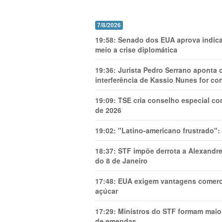
7/8/2026
19:58:
Senado dos EUA aprova indica
meio a crise diplomática
19:36:
Jurista Pedro Serrano aponta
interferência de Kassio Nunes for co
19:09:
TSE cria conselho especial co
de 2026
19:02:
"Latino-americano frustrado":
18:37:
STF impõe derrota a Alexandre
do 8 de Janeiro
17:48:
EUA exigem vantagens comercia
açúcar
17:29:
Ministros do STF formam maio
de emendas