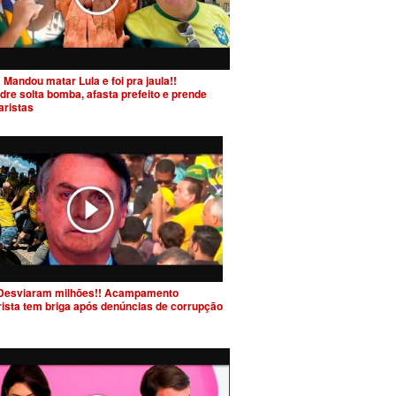
 Mandou matar Lula e foi pra jaula!!
dre solta bomba, afasta prefeito e prende
aristas
Desviaram milhões!! Acampamento
rista tem briga após denúncias de corrupção