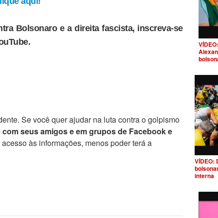
ique aqui!
tra Bolsonaro e a direita fascista, inscreva-se
YouTube.
VÍDEO:
Alexan
bolson
ente. Se você quer ajudar na luta contra o golpismo
e com seus amigos e em grupos de Facebook e
r acesso às informações, menos poder terá a
VÍDEO: 
bolsona
interna