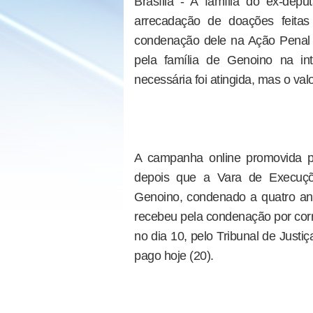
Brasília - A família do ex-de
arrecadação de doações feitas
condenação dele na Ação Penal 
pela família de Genoino na i
necessária foi atingida, mas o val
A campanha online promovida pe
depois que a Vara de Execuçõe
Genoino, condenado a quatro an
recebeu pela condenação por corrup
no dia 10, pelo Tribunal de Justiç
pago hoje (20).