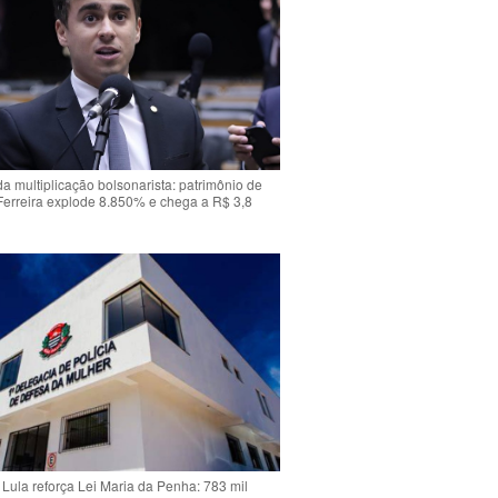
da multiplicação bolsonarista: patrimônio de
Ferreira explode 8.850% e chega a R$ 3,8
Lula reforça Lei Maria da Penha: 783 mil