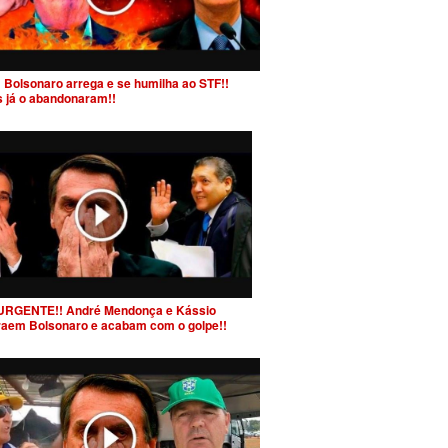
 Bolsonaro arrega e se humilha ao STF!!
s já o abandonaram!!
URGENTE!! André Mendonça e Kássio
raem Bolsonaro e acabam com o golpe!!