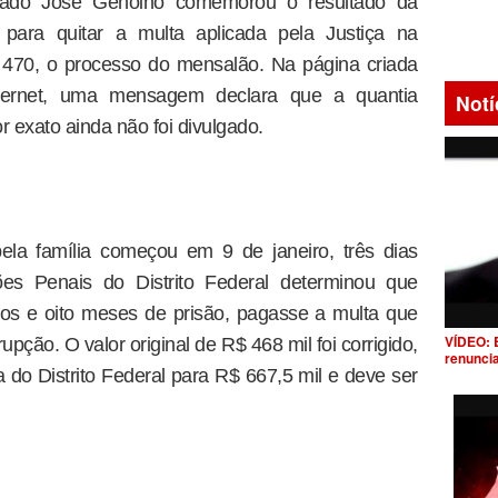
putado José Genoino comemorou o resultado da
 para quitar a multa aplicada pela Justiça na
470, o processo do mensalão. Na página criada
nternet, uma mensagem declara que a quantia
Notí
or exato ainda não foi divulgado.
la família começou em 9 de janeiro, três dias
s Penais do Distrito Federal determinou que
os e oito meses de prisão, pagasse a multa que
VÍDEO: 
ção. O valor original de R$ 468 mil foi corrigido,
renunci
a do Distrito Federal para R$ 667,5 mil e deve ser