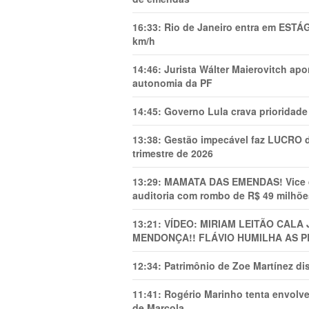
16:33:
Rio de Janeiro entra em ESTÁ
km/h
14:46:
Jurista Wálter Maierovitch ap
autonomia da PF
14:45:
Governo Lula crava prioridade 
13:38:
Gestão impecável faz LUCRO d
trimestre de 2026
13:29:
MAMATA DAS EMENDAS! Vice de 
auditoria com rombo de R$ 49 milhõe
13:21:
VÍDEO: MIRIAM LEITÃO CAL
MENDONÇA!! FLÁVIO HUMILHA AS P
12:34:
Patrimônio de Zoe Martínez d
11:41:
Rogério Marinho tenta envolve
de Marcola