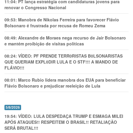
11:04:
PT lança estratégia com candidaturas jovens para
renovar o Congresso Nacional
09:53:
Manobra de Nikolas Ferreira para favorecer Flávio
Bolsonaro é frustrada por recusa de Romeu Zema
08:49:
Alexandre de Moraes nega recurso de Jair Bolsonaro
e mantém proibição de visitas políticas
08:24:
VÍDEO: PF PRENDE TERR0RlSTAS B0LSONARlSTAS
QUE QUERIAM EXPL0DlR LULA E O STF!!! A MANDO DE
FLÁVIO!!!
08:01:
Marco Rubio lidera manobra dos EUA para beneficiar
Flávio Bolsonaro e prejudicar reeleição de Lula
5/8/2026
19:54:
VÍDEO: LULA DESPEDAÇA TRUMP E ESMAGA MILEI
APÓS ATAQUES!! RESPEITEM O BRASIL!! RETALIAÇÃO
SERÁ BRUTAL!!!