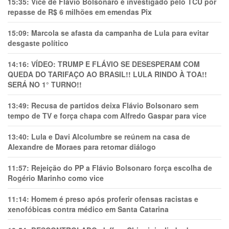
15:35:
Vice de Flávio Bolsonaro é investigado pelo TCU por
repasse de R$ 6 milhões em emendas Pix
15:09:
Marcola se afasta da campanha de Lula para evitar
desgaste político
14:16:
VÍDEO: TRUMP E FLÁVIO SE DESESPERAM COM
QUEDA DO TARIFAÇO AO BRASIL!! LULA RINDO À TOA!!
SERÁ NO 1° TURNO!!
13:49:
Recusa de partidos deixa Flávio Bolsonaro sem
tempo de TV e força chapa com Alfredo Gaspar para vice
13:40:
Lula e Davi Alcolumbre se reúnem na casa de
Alexandre de Moraes para retomar diálogo
11:57:
Rejeição do PP a Flávio Bolsonaro força escolha de
Rogério Marinho como vice
11:14:
Homem é preso após proferir ofensas racistas e
xenofóbicas contra médico em Santa Catarina