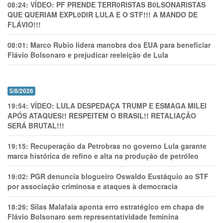
08:24:
VÍDEO: PF PRENDE TERR0RlSTAS B0LSONARlSTAS
QUE QUERIAM EXPL0DlR LULA E O STF!!! A MANDO DE
FLÁVIO!!!
08:01:
Marco Rubio lidera manobra dos EUA para beneficiar
Flávio Bolsonaro e prejudicar reeleição de Lula
5/8/2026
19:54:
VÍDEO: LULA DESPEDAÇA TRUMP E ESMAGA MILEI
APÓS ATAQUES!! RESPEITEM O BRASIL!! RETALIAÇÃO
SERÁ BRUTAL!!!
19:15:
Recuperação da Petrobras no governo Lula garante
marca histórica de refino e alta na produção de petróleo
19:02:
PGR denuncia blogueiro Oswaldo Eustáquio ao STF
por associação criminosa e ataques à democracia
18:26:
Silas Malafaia aponta erro estratégico em chapa de
Flávio Bolsonaro sem representatividade feminina