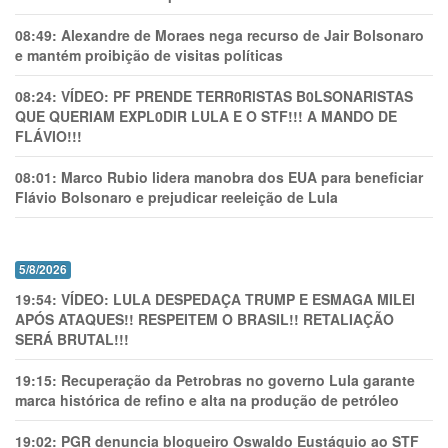
08:49:
Alexandre de Moraes nega recurso de Jair Bolsonaro
e mantém proibição de visitas políticas
08:24:
VÍDEO: PF PRENDE TERR0RlSTAS B0LSONARlSTAS
QUE QUERIAM EXPL0DlR LULA E O STF!!! A MANDO DE
FLÁVIO!!!
08:01:
Marco Rubio lidera manobra dos EUA para beneficiar
Flávio Bolsonaro e prejudicar reeleição de Lula
5/8/2026
19:54:
VÍDEO: LULA DESPEDAÇA TRUMP E ESMAGA MILEI
APÓS ATAQUES!! RESPEITEM O BRASIL!! RETALIAÇÃO
SERÁ BRUTAL!!!
19:15:
Recuperação da Petrobras no governo Lula garante
marca histórica de refino e alta na produção de petróleo
19:02:
PGR denuncia blogueiro Oswaldo Eustáquio ao STF