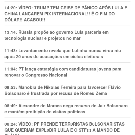
14:20:
VÍDEO: TRUMP TEM CRlSE DE PÂNlCO APÓS LULA E
CHINA LANÇAREM PIX INTERNACIONAL!! É O FIM DO
DÓLAR!! ACABOU!!
13:14:
Rússia propõe ao governo Lula parceria em
tecnologia nuclear e projetos no mar
11:43:
Levantamento revela que Lulinha nunca virou réu
após 20 anos de acusações em ciclos eleitorais
11:04:
PT lança estratégia com candidaturas jovens para
renovar o Congresso Nacional
09:53:
Manobra de Nikolas Ferreira para favorecer Flávio
Bolsonaro é frustrada por recusa de Romeu Zema
08:49:
Alexandre de Moraes nega recurso de Jair Bolsonaro
e mantém proibição de visitas políticas
08:24:
VÍDEO: PF PRENDE TERR0RlSTAS B0LSONARlSTAS
QUE QUERIAM EXPL0DlR LULA E O STF!!! A MANDO DE