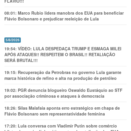
FLÁVIO!!!
08:01:
Marco Rubio lidera manobra dos EUA para beneficiar
Flávio Bolsonaro e prejudicar reeleição de Lula
5/8/2026
19:54:
VÍDEO: LULA DESPEDAÇA TRUMP E ESMAGA MILEI
APÓS ATAQUES!! RESPEITEM O BRASIL!! RETALIAÇÃO
SERÁ BRUTAL!!!
19:15:
Recuperação da Petrobras no governo Lula garante
marca histórica de refino e alta na produção de petróleo
19:02:
PGR denuncia blogueiro Oswaldo Eustáquio ao STF
por associação criminosa e ataques à democracia
18:26:
Silas Malafaia aponta erro estratégico em chapa de
Flávio Bolsonaro sem representatividade feminina
17:20:
Lula conversa com Vladimir Putin sobre comércio