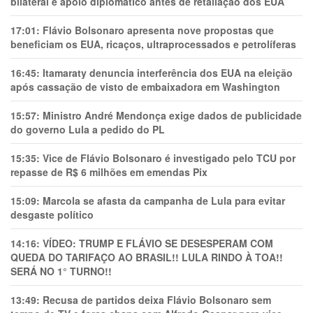
bilateral e apoio diplomático antes de retaliação dos EUA
17:01:
Flávio Bolsonaro apresenta nove propostas que
beneficiam os EUA, ricaços, ultraprocessados e petrolíferas
16:45:
Itamaraty denuncia interferência dos EUA na eleição
após cassação de visto de embaixadora em Washington
15:57:
Ministro André Mendonça exige dados de publicidade
do governo Lula a pedido do PL
15:35:
Vice de Flávio Bolsonaro é investigado pelo TCU por
repasse de R$ 6 milhões em emendas Pix
15:09:
Marcola se afasta da campanha de Lula para evitar
desgaste político
14:16:
VÍDEO: TRUMP E FLÁVIO SE DESESPERAM COM
QUEDA DO TARIFAÇO AO BRASIL!! LULA RINDO À TOA!!
SERÁ NO 1° TURNO!!
13:49:
Recusa de partidos deixa Flávio Bolsonaro sem