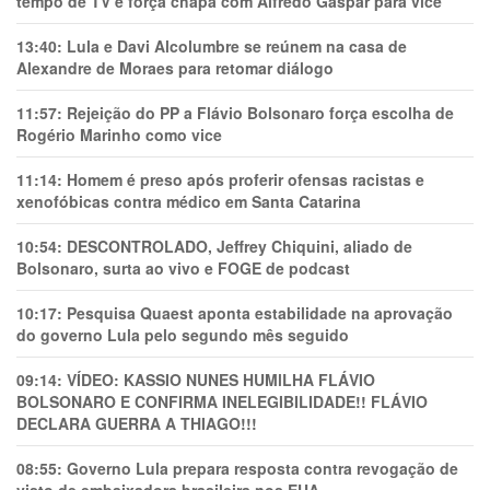
tempo de TV e força chapa com Alfredo Gaspar para vice
13:40:
Lula e Davi Alcolumbre se reúnem na casa de
Alexandre de Moraes para retomar diálogo
11:57:
Rejeição do PP a Flávio Bolsonaro força escolha de
Rogério Marinho como vice
11:14:
Homem é preso após proferir ofensas racistas e
xenofóbicas contra médico em Santa Catarina
10:54:
DESCONTROLADO, Jeffrey Chiquini, aliado de
Bolsonaro, surta ao vivo e FOGE de podcast
10:17:
Pesquisa Quaest aponta estabilidade na aprovação
do governo Lula pelo segundo mês seguido
09:14:
VÍDEO: KASSIO NUNES HUMlLHA FLÁVIO
BOLSONARO E CONFIRMA INELEGIBILIDADE!! FLÁVIO
DECLARA GUERRA A THIAGO!!!
08:55:
Governo Lula prepara resposta contra revogação de