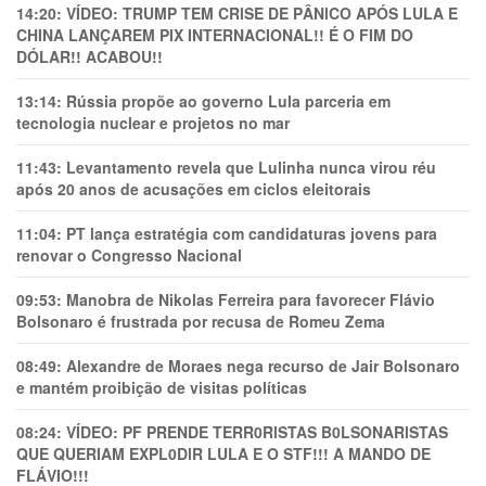
14:20:
VÍDEO: TRUMP TEM CRlSE DE PÂNlCO APÓS LULA E
CHINA LANÇAREM PIX INTERNACIONAL!! É O FIM DO
DÓLAR!! ACABOU!!
13:14:
Rússia propõe ao governo Lula parceria em
tecnologia nuclear e projetos no mar
11:43:
Levantamento revela que Lulinha nunca virou réu
após 20 anos de acusações em ciclos eleitorais
11:04:
PT lança estratégia com candidaturas jovens para
renovar o Congresso Nacional
09:53:
Manobra de Nikolas Ferreira para favorecer Flávio
Bolsonaro é frustrada por recusa de Romeu Zema
08:49:
Alexandre de Moraes nega recurso de Jair Bolsonaro
e mantém proibição de visitas políticas
08:24:
VÍDEO: PF PRENDE TERR0RlSTAS B0LSONARlSTAS
QUE QUERIAM EXPL0DlR LULA E O STF!!! A MANDO DE
FLÁVIO!!!