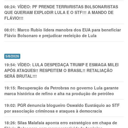
08:24:
VÍDEO: PF PRENDE TERR0RlSTAS B0LSONARlSTAS
QUE QUERIAM EXPL0DlR LULA E O STF!!! A MANDO DE
FLÁVIO!!!
08:01:
Marco Rubio lidera manobra dos EUA para beneficiar
Flávio Bolsonaro e prejudicar reeleição de Lula
5/8/2026
19:54:
VÍDEO: LULA DESPEDAÇA TRUMP E ESMAGA MILEI
APÓS ATAQUES!! RESPEITEM O BRASIL!! RETALIAÇÃO
SERÁ BRUTAL!!!
19:15:
Recuperação da Petrobras no governo Lula garante
marca histórica de refino e alta na produção de petróleo
19:02:
PGR denuncia blogueiro Oswaldo Eustáquio ao STF
por associação criminosa e ataques à democracia
18:26:
Silas Malafaia aponta erro estratégico em chapa de