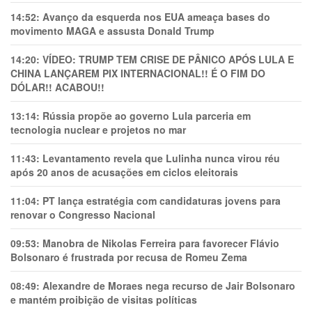
14:52:
Avanço da esquerda nos EUA ameaça bases do
movimento MAGA e assusta Donald Trump
14:20:
VÍDEO: TRUMP TEM CRlSE DE PÂNlCO APÓS LULA E
CHINA LANÇAREM PIX INTERNACIONAL!! É O FIM DO
DÓLAR!! ACABOU!!
13:14:
Rússia propõe ao governo Lula parceria em
tecnologia nuclear e projetos no mar
11:43:
Levantamento revela que Lulinha nunca virou réu
após 20 anos de acusações em ciclos eleitorais
11:04:
PT lança estratégia com candidaturas jovens para
renovar o Congresso Nacional
09:53:
Manobra de Nikolas Ferreira para favorecer Flávio
Bolsonaro é frustrada por recusa de Romeu Zema
08:49:
Alexandre de Moraes nega recurso de Jair Bolsonaro
e mantém proibição de visitas políticas