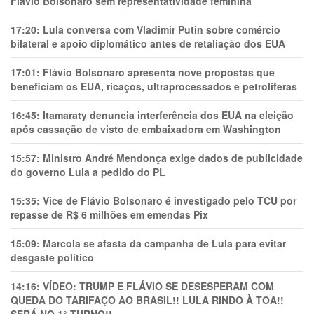
Flávio Bolsonaro sem representatividade feminina
17:20:
Lula conversa com Vladimir Putin sobre comércio
bilateral e apoio diplomático antes de retaliação dos EUA
17:01:
Flávio Bolsonaro apresenta nove propostas que
beneficiam os EUA, ricaços, ultraprocessados e petrolíferas
16:45:
Itamaraty denuncia interferência dos EUA na eleição
após cassação de visto de embaixadora em Washington
15:57:
Ministro André Mendonça exige dados de publicidade
do governo Lula a pedido do PL
15:35:
Vice de Flávio Bolsonaro é investigado pelo TCU por
repasse de R$ 6 milhões em emendas Pix
15:09:
Marcola se afasta da campanha de Lula para evitar
desgaste político
14:16:
VÍDEO: TRUMP E FLÁVIO SE DESESPERAM COM
QUEDA DO TARIFAÇO AO BRASIL!! LULA RINDO À TOA!!