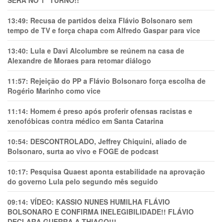
SERÁ NO 1° TURNO!!
13:49:
Recusa de partidos deixa Flávio Bolsonaro sem
tempo de TV e força chapa com Alfredo Gaspar para vice
13:40:
Lula e Davi Alcolumbre se reúnem na casa de
Alexandre de Moraes para retomar diálogo
11:57:
Rejeição do PP a Flávio Bolsonaro força escolha de
Rogério Marinho como vice
11:14:
Homem é preso após proferir ofensas racistas e
xenofóbicas contra médico em Santa Catarina
10:54:
DESCONTROLADO, Jeffrey Chiquini, aliado de
Bolsonaro, surta ao vivo e FOGE de podcast
10:17:
Pesquisa Quaest aponta estabilidade na aprovação
do governo Lula pelo segundo mês seguido
09:14:
VÍDEO: KASSIO NUNES HUMlLHA FLÁVIO
BOLSONARO E CONFIRMA INELEGIBILIDADE!! FLÁVIO
DECLARA GUERRA A THIAGO!!!