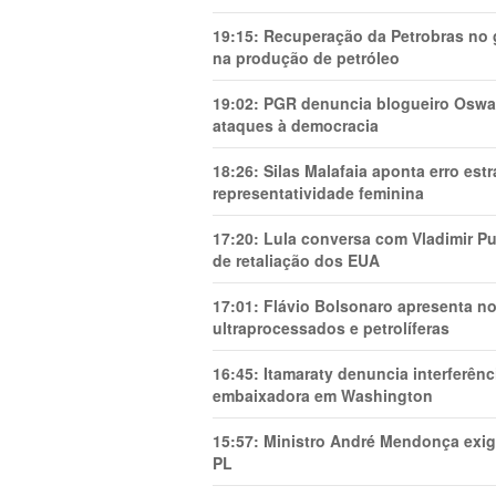
19:15:
Recuperação da Petrobras no g
na produção de petróleo
19:02:
PGR denuncia blogueiro Oswal
ataques à democracia
18:26:
Silas Malafaia aponta erro es
representatividade feminina
17:20:
Lula conversa com Vladimir Put
de retaliação dos EUA
17:01:
Flávio Bolsonaro apresenta no
ultraprocessados e petrolíferas
16:45:
Itamaraty denuncia interferên
embaixadora em Washington
15:57:
Ministro André Mendonça exig
PL