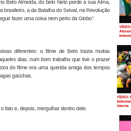
imo Beto Almeida, do belo Neto perde a sua Alma,
 brasileiro, a da Batalha do Seival, na Revolução
eguir fazer uma coisa nem perto da Globo”.
VÍDEO:
Alexan
bolson
isas diferentes: o filme de Beto trazia muitas
queles dias, num bom trabalho que tive o prazer
tora do filme era uma querida amiga dos tempos
lagas gaúchas.
VÍDEO: 
bolsona
interna
 o fato e, depois, mergulhar dentro dele.