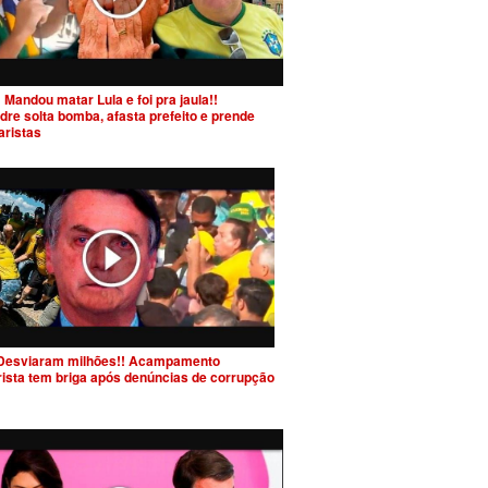
 Mandou matar Lula e foi pra jaula!!
dre solta bomba, afasta prefeito e prende
aristas
Desviaram milhões!! Acampamento
rista tem briga após denúncias de corrupção