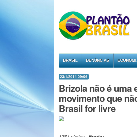
BRASIL
DENÚNCIAS
ECONOMI
23/1/2014 09:06
Brizola não é uma e
movimento que não
Brasil for livre
1761 visitas -
Fonte:
-