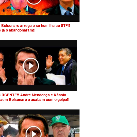
 Bolsonaro arrega e se humilha ao STF!!
s já o abandonaram!!
URGENTE!! André Mendonça e Kássio
raem Bolsonaro e acabam com o golpe!!