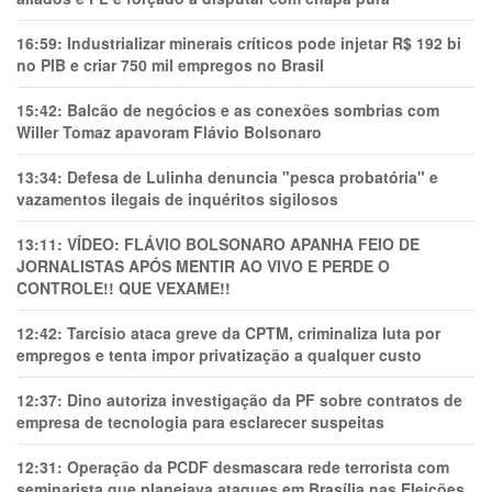
16:59:
Industrializar minerais críticos pode injetar R$ 192 bi
no PIB e criar 750 mil empregos no Brasil
15:42:
Balcão de negócios e as conexões sombrias com
Willer Tomaz apavoram Flávio Bolsonaro
13:34:
Defesa de Lulinha denuncia "pesca probatória" e
vazamentos ilegais de inquéritos sigilosos
13:11:
VÍDEO: FLÁVIO BOLSONARO APANHA FEIO DE
JORNALISTAS APÓS MENTIR AO VIVO E PERDE O
CONTROLE!! QUE VEXAME!!
12:42:
Tarcísio ataca greve da CPTM, criminaliza luta por
empregos e tenta impor privatização a qualquer custo
12:37:
Dino autoriza investigação da PF sobre contratos de
empresa de tecnologia para esclarecer suspeitas
12:31:
Operação da PCDF desmascara rede terrorista com
seminarista que planejava ataques em Brasília nas Eleições