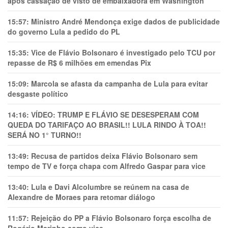
após cassação de visto de embaixadora em Washington
15:57:
Ministro André Mendonça exige dados de publicidade
do governo Lula a pedido do PL
15:35:
Vice de Flávio Bolsonaro é investigado pelo TCU por
repasse de R$ 6 milhões em emendas Pix
15:09:
Marcola se afasta da campanha de Lula para evitar
desgaste político
14:16:
VÍDEO: TRUMP E FLÁVIO SE DESESPERAM COM
QUEDA DO TARIFAÇO AO BRASIL!! LULA RINDO À TOA!!
SERÁ NO 1° TURNO!!
13:49:
Recusa de partidos deixa Flávio Bolsonaro sem
tempo de TV e força chapa com Alfredo Gaspar para vice
13:40:
Lula e Davi Alcolumbre se reúnem na casa de
Alexandre de Moraes para retomar diálogo
11:57:
Rejeição do PP a Flávio Bolsonaro força escolha de