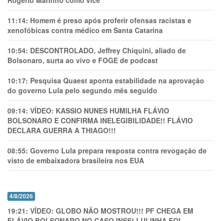
Rogério Marinho como vice
11:14:
Homem é preso após proferir ofensas racistas e
xenofóbicas contra médico em Santa Catarina
10:54:
DESCONTROLADO, Jeffrey Chiquini, aliado de
Bolsonaro, surta ao vivo e FOGE de podcast
10:17:
Pesquisa Quaest aponta estabilidade na aprovação
do governo Lula pelo segundo mês seguido
09:14:
VÍDEO: KASSIO NUNES HUMlLHA FLÁVIO
BOLSONARO E CONFIRMA INELEGIBILIDADE!! FLÁVIO
DECLARA GUERRA A THIAGO!!!
08:55:
Governo Lula prepara resposta contra revogação de
visto de embaixadora brasileira nos EUA
4/8/2026
19:21:
VÍDEO: GLOBO NÃO MOSTROU!!! PF CHEGA EM
FLÁVIO BOLSONARO NO CASO INSS! LULINHA FOI