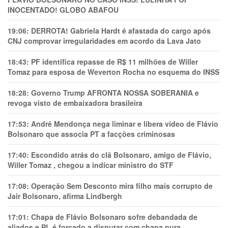
INOCENTADO! GLOBO ABAFOU
19:06:
DERROTA! Gabriela Hardt é afastada do cargo após
CNJ comprovar irregularidades em acordo da Lava Jato
18:43:
PF identifica repasse de R$ 11 milhões de Willer
Tomaz para esposa de Weverton Rocha no esquema do INSS
18:28:
Governo Trump AFRONTA NOSSA SOBERANIA e
revoga visto de embaixadora brasileira
17:53:
André Mendonça nega liminar e libera vídeo de Flávio
Bolsonaro que associa PT a facções criminosas
17:40:
Escondido atrás do clã Bolsonaro, amigo de Flávio,
Willer Tomaz , chegou a indicar ministro do STF
17:08:
Operação Sem Desconto mira filho mais corrupto de
Jair Bolsonaro, afirma Lindbergh
17:01:
Chapa de Flávio Bolsonaro sofre debandada de
aliados e PL é forçado a disputar com chapa pura