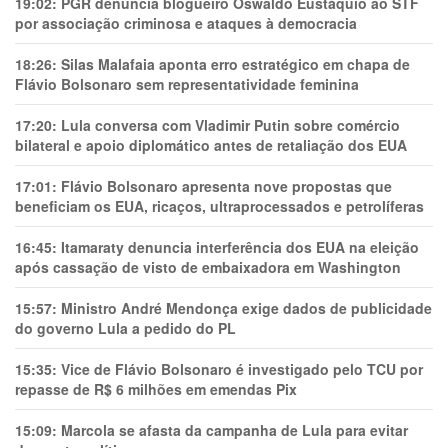
19:02:
PGR denuncia blogueiro Oswaldo Eustáquio ao STF
por associação criminosa e ataques à democracia
18:26:
Silas Malafaia aponta erro estratégico em chapa de
Flávio Bolsonaro sem representatividade feminina
17:20:
Lula conversa com Vladimir Putin sobre comércio
bilateral e apoio diplomático antes de retaliação dos EUA
17:01:
Flávio Bolsonaro apresenta nove propostas que
beneficiam os EUA, ricaços, ultraprocessados e petrolíferas
16:45:
Itamaraty denuncia interferência dos EUA na eleição
após cassação de visto de embaixadora em Washington
15:57:
Ministro André Mendonça exige dados de publicidade
do governo Lula a pedido do PL
15:35:
Vice de Flávio Bolsonaro é investigado pelo TCU por
repasse de R$ 6 milhões em emendas Pix
15:09:
Marcola se afasta da campanha de Lula para evitar