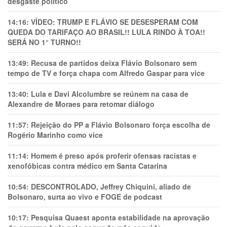
desgaste político
14:16:
VÍDEO: TRUMP E FLÁVIO SE DESESPERAM COM
QUEDA DO TARIFAÇO AO BRASIL!! LULA RINDO À TOA!!
SERÁ NO 1° TURNO!!
13:49:
Recusa de partidos deixa Flávio Bolsonaro sem
tempo de TV e força chapa com Alfredo Gaspar para vice
13:40:
Lula e Davi Alcolumbre se reúnem na casa de
Alexandre de Moraes para retomar diálogo
11:57:
Rejeição do PP a Flávio Bolsonaro força escolha de
Rogério Marinho como vice
11:14:
Homem é preso após proferir ofensas racistas e
xenofóbicas contra médico em Santa Catarina
10:54:
DESCONTROLADO, Jeffrey Chiquini, aliado de
Bolsonaro, surta ao vivo e FOGE de podcast
10:17:
Pesquisa Quaest aponta estabilidade na aprovação