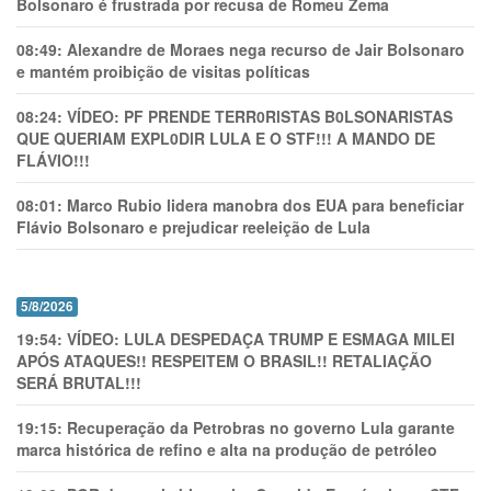
Bolsonaro é frustrada por recusa de Romeu Zema
08:49:
Alexandre de Moraes nega recurso de Jair Bolsonaro
e mantém proibição de visitas políticas
08:24:
VÍDEO: PF PRENDE TERR0RlSTAS B0LSONARlSTAS
QUE QUERIAM EXPL0DlR LULA E O STF!!! A MANDO DE
FLÁVIO!!!
08:01:
Marco Rubio lidera manobra dos EUA para beneficiar
Flávio Bolsonaro e prejudicar reeleição de Lula
5/8/2026
19:54:
VÍDEO: LULA DESPEDAÇA TRUMP E ESMAGA MILEI
APÓS ATAQUES!! RESPEITEM O BRASIL!! RETALIAÇÃO
SERÁ BRUTAL!!!
19:15:
Recuperação da Petrobras no governo Lula garante
marca histórica de refino e alta na produção de petróleo