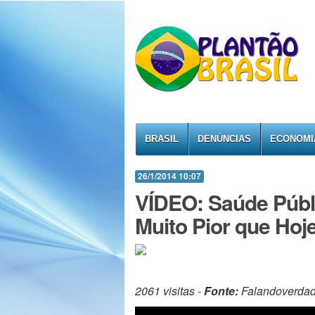
BRASIL
DENÚNCIAS
ECONOMI
26/1/2014 10:07
VÍDEO: Saúde Públi
Muito Pior que Hoj
2061 visitas -
Fonte:
Falandoverda