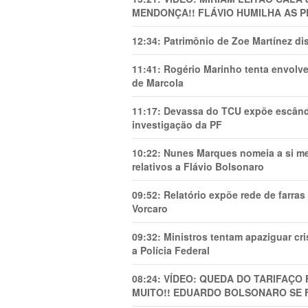
MENDONÇA!! FLÁVIO HUMILHA AS P
12:34:
Patrimônio de Zoe Martínez d
11:41:
Rogério Marinho tenta envolve
de Marcola
11:17:
Devassa do TCU expõe escânda
investigação da PF
10:22:
Nunes Marques nomeia a si mes
relativos a Flávio Bolsonaro
09:52:
Relatório expõe rede de farra
Vorcaro
09:32:
Ministros tentam apaziguar c
a Polícia Federal
08:24:
VÍDEO: QUEDA DO TARIFAÇO 
MUITO!! EDUARDO BOLSONARO SE 