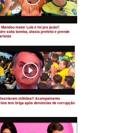
 Mandou matar Lula e foi pra jaula!!
dre solta bomba, afasta prefeito e prende
aristas
Desviaram milhões!! Acampamento
rista tem briga após denúncias de corrupção