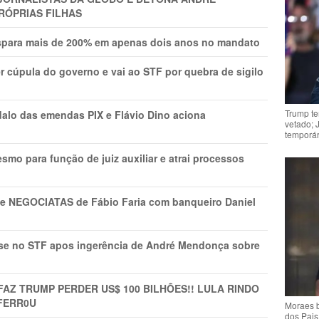
RÓPRIAS FILHAS
ispara mais de 200% em apenas dois anos no mandato
r cúpula do governo e vai ao STF por quebra de sigilo
Trump te
lo das emendas PIX e Flávio Dino aciona
vetado; 
temporár
mo para função de juiz auxiliar e atrai processos
s e NEGOCIATAS de Fábio Faria com banqueiro Daniel
rise no STF apos ingerência de André Mendonça sobre
FAZ TRUMP PERDER US$ 100 BILHÕES!! LULA RINDO
FERR0U
Moraes b
dos Pais