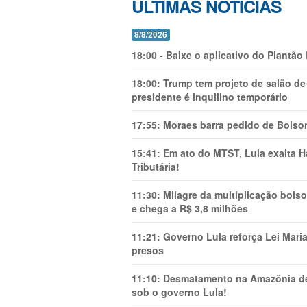
ÚLTIMAS NOTÍCIAS
8/8/2026
18:00
-
Baixe o aplicativo do Plantão
18:00:
Trump tem projeto de salão de
presidente é inquilino temporário
17:55:
Moraes barra pedido de Bolson
15:41:
Em ato do MTST, Lula exalta H
Tributária!
11:30:
Milagre da multiplicação bolso
e chega a R$ 3,8 milhões
11:21:
Governo Lula reforça Lei Mari
presos
11:10:
Desmatamento na Amazônia de
sob o governo Lula!