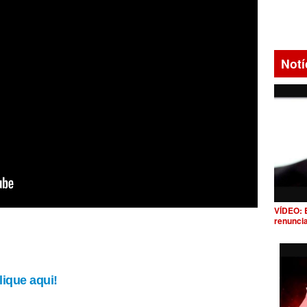
Notí
VÍDEO: 
renunci
ique aqui!