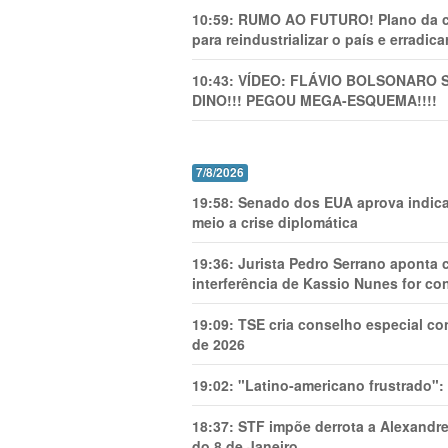
10:59:
RUMO AO FUTURO! Plano da cha
para reindustrializar o país e erradic
10:43:
VÍDEO: FLÁVIO BOLSONARO 
DINO!!! PEGOU MEGA-ESQUEMA!!!!
7/8/2026
19:58:
Senado dos EUA aprova indica
meio a crise diplomática
19:36:
Jurista Pedro Serrano aponta
interferência de Kassio Nunes for co
19:09:
TSE cria conselho especial co
de 2026
19:02:
"Latino-americano frustrado":
18:37:
STF impõe derrota a Alexandre
do 8 de Janeiro