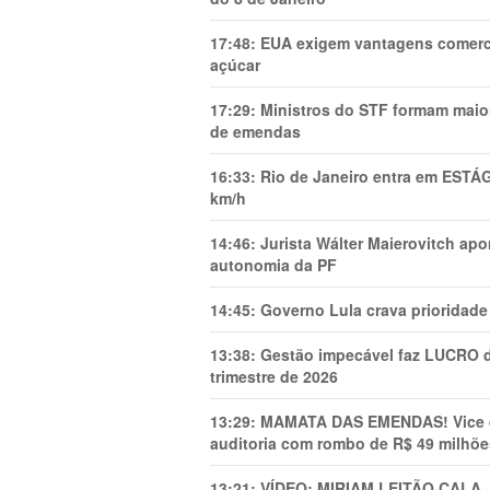
17:48:
EUA exigem vantagens comercia
açúcar
17:29:
Ministros do STF formam maio
de emendas
16:33:
Rio de Janeiro entra em ESTÁ
km/h
14:46:
Jurista Wálter Maierovitch ap
autonomia da PF
14:45:
Governo Lula crava prioridade 
13:38:
Gestão impecável faz LUCRO d
trimestre de 2026
13:29:
MAMATA DAS EMENDAS! Vice de 
auditoria com rombo de R$ 49 milhõe
13:21:
VÍDEO: MIRIAM LEITÃO CAL