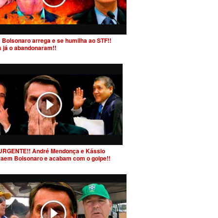
 Bolsonaro arrega e se humilha ao STF!!
s já o abandonaram!!
URGENTE!! André Mendonça e Kássio
raem Bolsonaro e acabam com o golpe!!