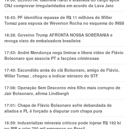
CNJ comprovar irregularidades em acordo da Lava Jato
18:43:
PF identifica repasse de R$ 11 milhões de Willer
Tomaz para esposa de Weverton Rocha no esquema do INSS
18:28:
Governo Trump AFRONTA NOSSA SOBERANIA e
revoga visto de embaixadora brasileira
17:53:
André Mendonça nega liminar e libera vídeo de Flávio
Bolsonaro que associa PT a facções criminosas
17:40:
Escondido atrás do clã Bolsonaro, amigo de Flávio,
Willer Tomaz , chegou a indicar ministro do STF
17:08:
Operação Sem Desconto mira filho mais corrupto de
Jair Bolsonaro, afirma Lindbergh
17:01:
Chapa de Flávio Bolsonaro sofre debandada de
aliados e PL é forçado a disputar com chapa pura
16:59:
Industrializar minerais críticos pode injetar R$ 192 bi
no PIB e criar 750 mil empregos no Brasil