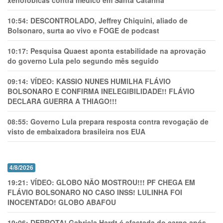
xenofóbicas contra médico em Santa Catarina
10:54:
DESCONTROLADO, Jeffrey Chiquini, aliado de
Bolsonaro, surta ao vivo e FOGE de podcast
10:17:
Pesquisa Quaest aponta estabilidade na aprovação
do governo Lula pelo segundo mês seguido
09:14:
VÍDEO: KASSIO NUNES HUMlLHA FLÁVIO
BOLSONARO E CONFIRMA INELEGIBILIDADE!! FLÁVIO
DECLARA GUERRA A THIAGO!!!
08:55:
Governo Lula prepara resposta contra revogação de
visto de embaixadora brasileira nos EUA
4/8/2026
19:21:
VÍDEO: GLOBO NÃO MOSTROU!!! PF CHEGA EM
FLÁVIO BOLSONARO NO CASO INSS! LULINHA FOI
INOCENTADO! GLOBO ABAFOU
19:06:
DERROTA! Gabriela Hardt é afastada do cargo após