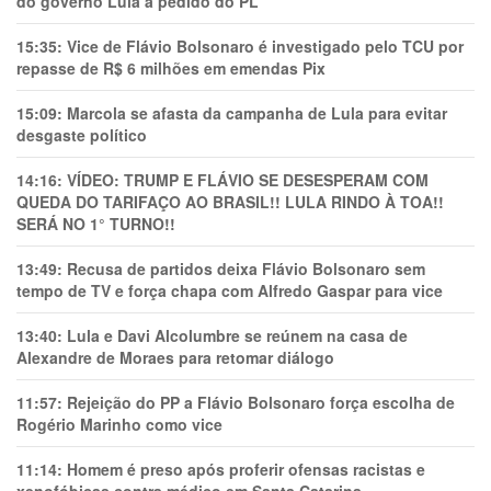
do governo Lula a pedido do PL
15:35:
Vice de Flávio Bolsonaro é investigado pelo TCU por
repasse de R$ 6 milhões em emendas Pix
15:09:
Marcola se afasta da campanha de Lula para evitar
desgaste político
14:16:
VÍDEO: TRUMP E FLÁVIO SE DESESPERAM COM
QUEDA DO TARIFAÇO AO BRASIL!! LULA RINDO À TOA!!
SERÁ NO 1° TURNO!!
13:49:
Recusa de partidos deixa Flávio Bolsonaro sem
tempo de TV e força chapa com Alfredo Gaspar para vice
13:40:
Lula e Davi Alcolumbre se reúnem na casa de
Alexandre de Moraes para retomar diálogo
11:57:
Rejeição do PP a Flávio Bolsonaro força escolha de
Rogério Marinho como vice
11:14:
Homem é preso após proferir ofensas racistas e