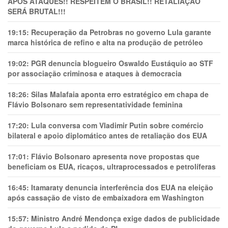
APÓS ATAQUES!! RESPEITEM O BRASIL!! RETALIAÇÃO
SERÁ BRUTAL!!!
19:15:
Recuperação da Petrobras no governo Lula garante
marca histórica de refino e alta na produção de petróleo
19:02:
PGR denuncia blogueiro Oswaldo Eustáquio ao STF
por associação criminosa e ataques à democracia
18:26:
Silas Malafaia aponta erro estratégico em chapa de
Flávio Bolsonaro sem representatividade feminina
17:20:
Lula conversa com Vladimir Putin sobre comércio
bilateral e apoio diplomático antes de retaliação dos EUA
17:01:
Flávio Bolsonaro apresenta nove propostas que
beneficiam os EUA, ricaços, ultraprocessados e petrolíferas
16:45:
Itamaraty denuncia interferência dos EUA na eleição
após cassação de visto de embaixadora em Washington
15:57:
Ministro André Mendonça exige dados de publicidade