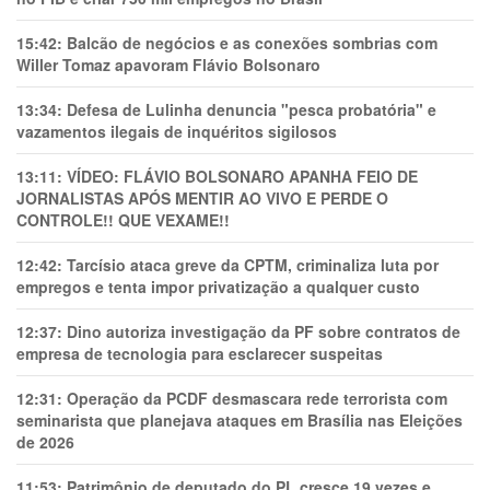
15:42:
Balcão de negócios e as conexões sombrias com
Willer Tomaz apavoram Flávio Bolsonaro
13:34:
Defesa de Lulinha denuncia "pesca probatória" e
vazamentos ilegais de inquéritos sigilosos
13:11:
VÍDEO: FLÁVIO BOLSONARO APANHA FEIO DE
JORNALISTAS APÓS MENTIR AO VIVO E PERDE O
CONTROLE!! QUE VEXAME!!
12:42:
Tarcísio ataca greve da CPTM, criminaliza luta por
empregos e tenta impor privatização a qualquer custo
12:37:
Dino autoriza investigação da PF sobre contratos de
empresa de tecnologia para esclarecer suspeitas
12:31:
Operação da PCDF desmascara rede terrorista com
seminarista que planejava ataques em Brasília nas Eleições
de 2026
11:53:
Patrimônio de deputado do PL cresce 19 vezes e