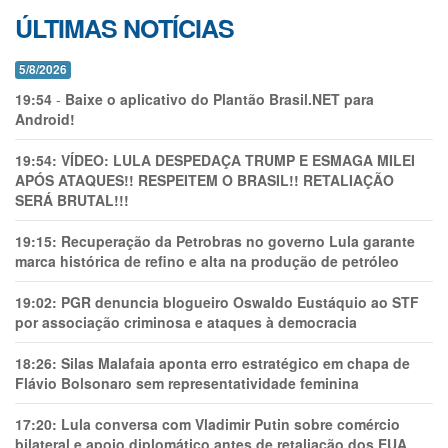
ÚLTIMAS NOTÍCIAS
5/8/2026
19:54
-
Baixe o aplicativo do Plantão Brasil.NET para
Android!
19:54:
VÍDEO: LULA DESPEDAÇA TRUMP E ESMAGA MILEI
APÓS ATAQUES!! RESPEITEM O BRASIL!! RETALIAÇÃO
SERÁ BRUTAL!!!
19:15:
Recuperação da Petrobras no governo Lula garante
marca histórica de refino e alta na produção de petróleo
19:02:
PGR denuncia blogueiro Oswaldo Eustáquio ao STF
por associação criminosa e ataques à democracia
18:26:
Silas Malafaia aponta erro estratégico em chapa de
Flávio Bolsonaro sem representatividade feminina
17:20:
Lula conversa com Vladimir Putin sobre comércio
bilateral e apoio diplomático antes de retaliação dos EUA