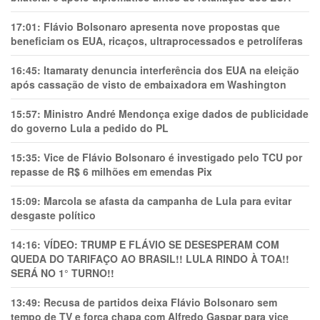
17:01:
Flávio Bolsonaro apresenta nove propostas que
beneficiam os EUA, ricaços, ultraprocessados e petrolíferas
16:45:
Itamaraty denuncia interferência dos EUA na eleição
após cassação de visto de embaixadora em Washington
15:57:
Ministro André Mendonça exige dados de publicidade
do governo Lula a pedido do PL
15:35:
Vice de Flávio Bolsonaro é investigado pelo TCU por
repasse de R$ 6 milhões em emendas Pix
15:09:
Marcola se afasta da campanha de Lula para evitar
desgaste político
14:16:
VÍDEO: TRUMP E FLÁVIO SE DESESPERAM COM
QUEDA DO TARIFAÇO AO BRASIL!! LULA RINDO À TOA!!
SERÁ NO 1° TURNO!!
13:49:
Recusa de partidos deixa Flávio Bolsonaro sem
tempo de TV e força chapa com Alfredo Gaspar para vice