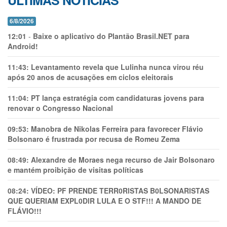
ÚLTIMAS NOTÍCIAS
6/8/2026
12:01
-
Baixe o aplicativo do Plantão Brasil.NET para
Android!
11:43:
Levantamento revela que Lulinha nunca virou réu
após 20 anos de acusações em ciclos eleitorais
11:04:
PT lança estratégia com candidaturas jovens para
renovar o Congresso Nacional
09:53:
Manobra de Nikolas Ferreira para favorecer Flávio
Bolsonaro é frustrada por recusa de Romeu Zema
08:49:
Alexandre de Moraes nega recurso de Jair Bolsonaro
e mantém proibição de visitas políticas
08:24:
VÍDEO: PF PRENDE TERR0RlSTAS B0LSONARlSTAS
QUE QUERIAM EXPL0DlR LULA E O STF!!! A MANDO DE
FLÁVIO!!!