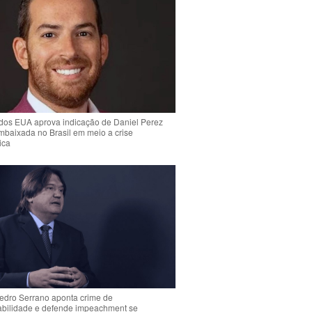
dos EUA aprova indicação de Daniel Perez
mbaixada no Brasil em meio a crise
ica
Pedro Serrano aponta crime de
abilidade e defende impeachment se