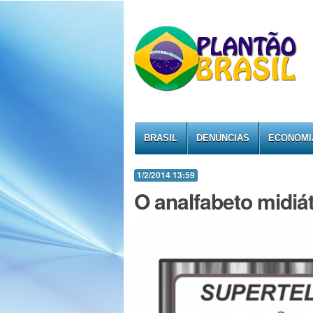
BRASIL
DENÚNCIAS
ECONOMI
1/2/2014 13:59
O analfabeto midiát