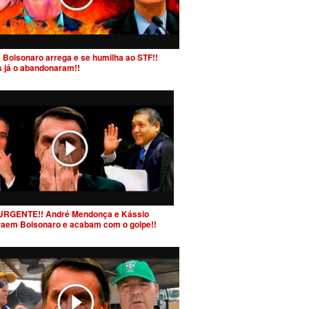
 Bolsonaro arrega e se humilha ao STF!!
s já o abandonaram!!
URGENTE!! André Mendonça e Kássio
raem Bolsonaro e acabam com o golpe!!