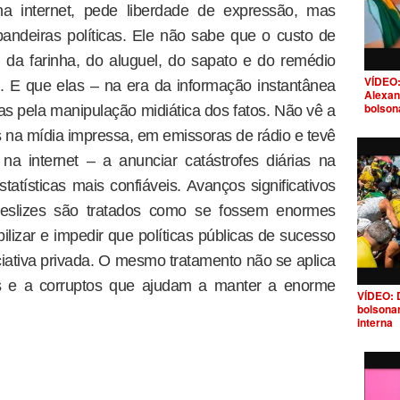
a internet, pede liberdade de expressão, mas
ndeiras políticas. Ele não sabe que o custo de
e, da farinha, do aluguel, do sapato e do remédio
VÍDEO:
. E que elas – na era da informação instantânea
Alexan
bolson
as pela manipulação midiática dos fatos. Não vê a
as na mídia impressa, em emissoras de rádio e tevê
a internet – a anunciar catástrofes diárias na
tísticas mais confiáveis. Avanços significativos
eslizes são tratados como se fossem enormes
ilizar e impedir que políticas públicas de sucesso
iativa privada. O mesmo tratamento não se aplica
cos e a corruptos que ajudam a manter a enorme
VÍDEO: 
bolsona
interna