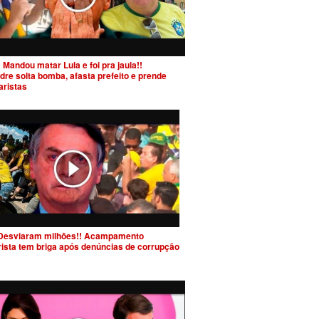
 Mandou matar Lula e foi pra jaula!!
dre solta bomba, afasta prefeito e prende
aristas
Desviaram milhões!! Acampamento
rista tem briga após denúncias de corrupção