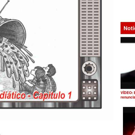
Notí
VÍDEO: 
renunci