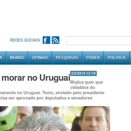
REDES SOCIAIS:
A
MUNDO
OPINIÃO
PESQUISAS
PODER
POLÍTICA
a morar no Uruguai
2/2/2014 12:19
Mujica quer que
cidadãos do
anente no Uruguai. Texto, enviado pelo presidente
ecisa ser aprovado por deputados e senadores