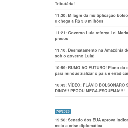
Tributária!
11:30:
Milagre da multiplicação bolso
e chega a R$ 3,8 milhões
11:21:
Governo Lula reforça Lei Mari
presos
11:10:
Desmatamento na Amazônia de
sob o governo Lula!
10:59:
RUMO AO FUTURO! Plano da cha
para reindustrializar o país e erradic
10:43:
VÍDEO: FLÁVIO BOLSONARO 
DINO!!! PEGOU MEGA-ESQUEMA!!!!
7/8/2026
19:58:
Senado dos EUA aprova indica
meio a crise diplomática