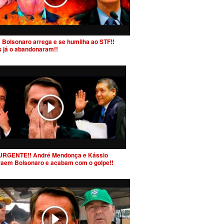
 Bolsonaro arrega e se humilha ao STF!!
s já o abandonaram!!
URGENTE!! André Mendonça e Kássio
raem Bolsonaro e acabam com o golpe!!