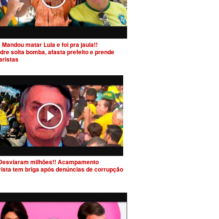
 Mandou matar Lula e foi pra jaula!!
dre solta bomba, afasta prefeito e prende
aristas
Desviaram milhões!! Acampamento
rista tem briga após denúncias de corrupção