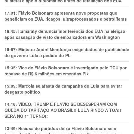
bilateral e apoio diplomático antes de retaliação dos EUA
17:01:
Flávio Bolsonaro apresenta nove propostas que
beneficiam os EUA, ricaços, ultraprocessados e petrolíferas
16:45:
Itamaraty denuncia interferência dos EUA na eleição
após cassação de visto de embaixadora em Washington
15:57:
Ministro André Mendonça exige dados de publicidade
do governo Lula a pedido do PL
15:35:
Vice de Flávio Bolsonaro é investigado pelo TCU por
repasse de R$ 6 milhões em emendas Pix
15:09:
Marcola se afasta da campanha de Lula para evitar
desgaste político
14:16:
VÍDEO: TRUMP E FLÁVIO SE DESESPERAM COM
QUEDA DO TARIFAÇO AO BRASIL!! LULA RINDO À TOA!!
SERÁ NO 1° TURNO!!
13:49:
Recusa de partidos deixa Flávio Bolsonaro sem