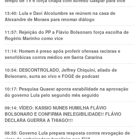
tempo de TV e força chapa com Alfredo Gaspar para vice
13:40:
Lula e Davi Alcolumbre se reúnem na casa de
Alexandre de Moraes para retomar diálogo
11:57:
Rejeição do PP a Flávio Bolsonaro força escolha de
Rogério Marinho como vice
11:14:
Homem é preso após proferir ofensas racistas e
xenofóbicas contra médico em Santa Catarina
10:54:
DESCONTROLADO, Jeffrey Chiquini, aliado de
Bolsonaro, surta ao vivo e FOGE de podcast
10:17:
Pesquisa Quaest aponta estabilidade na aprovação
do governo Lula pelo segundo mês seguido
09:14:
VÍDEO: KASSIO NUNES HUMlLHA FLÁVIO
BOLSONARO E CONFIRMA INELEGIBILIDADE!! FLÁVIO
DECLARA GUERRA A THIAGO!!!
08:55:
Governo Lula prepara resposta contra revogação de