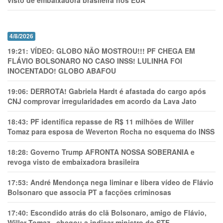
visto de embaixadora brasileira nos EUA
4/8/2026
19:21:
VÍDEO: GLOBO NÃO MOSTROU!!! PF CHEGA EM
FLÁVIO BOLSONARO NO CASO INSS! LULINHA FOI
INOCENTADO! GLOBO ABAFOU
19:06:
DERROTA! Gabriela Hardt é afastada do cargo após
CNJ comprovar irregularidades em acordo da Lava Jato
18:43:
PF identifica repasse de R$ 11 milhões de Willer
Tomaz para esposa de Weverton Rocha no esquema do INSS
18:28:
Governo Trump AFRONTA NOSSA SOBERANIA e
revoga visto de embaixadora brasileira
17:53:
André Mendonça nega liminar e libera vídeo de Flávio
Bolsonaro que associa PT a facções criminosas
17:40:
Escondido atrás do clã Bolsonaro, amigo de Flávio,
Willer Tomaz , chegou a indicar ministro do STF