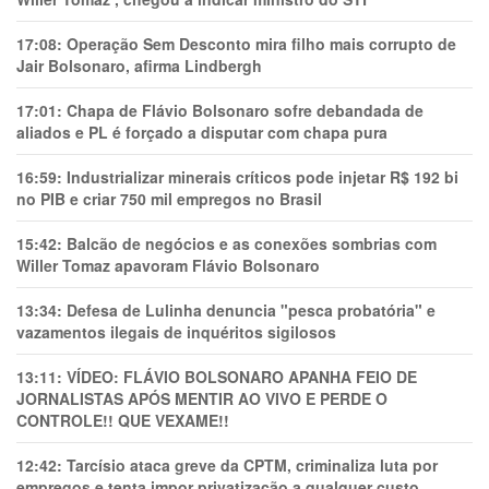
17:08:
Operação Sem Desconto mira filho mais corrupto de
Jair Bolsonaro, afirma Lindbergh
17:01:
Chapa de Flávio Bolsonaro sofre debandada de
aliados e PL é forçado a disputar com chapa pura
16:59:
Industrializar minerais críticos pode injetar R$ 192 bi
no PIB e criar 750 mil empregos no Brasil
15:42:
Balcão de negócios e as conexões sombrias com
Willer Tomaz apavoram Flávio Bolsonaro
13:34:
Defesa de Lulinha denuncia "pesca probatória" e
vazamentos ilegais de inquéritos sigilosos
13:11:
VÍDEO: FLÁVIO BOLSONARO APANHA FEIO DE
JORNALISTAS APÓS MENTIR AO VIVO E PERDE O
CONTROLE!! QUE VEXAME!!
12:42:
Tarcísio ataca greve da CPTM, criminaliza luta por
empregos e tenta impor privatização a qualquer custo