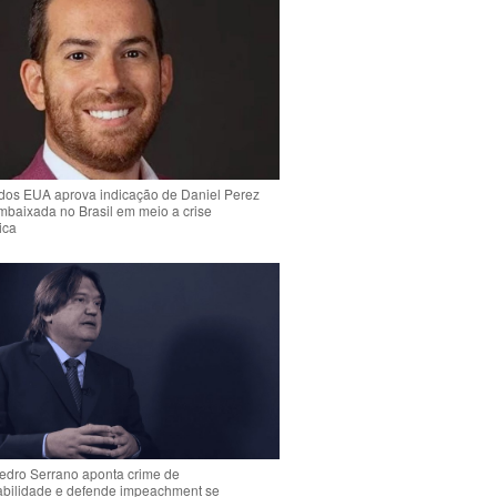
dos EUA aprova indicação de Daniel Perez
mbaixada no Brasil em meio a crise
ica
Pedro Serrano aponta crime de
abilidade e defende impeachment se