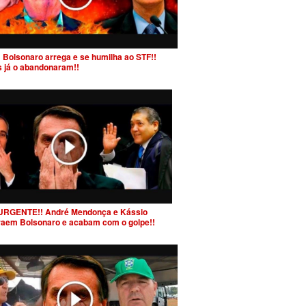
 Bolsonaro arrega e se humilha ao STF!!
s já o abandonaram!!
URGENTE!! André Mendonça e Kássio
raem Bolsonaro e acabam com o golpe!!