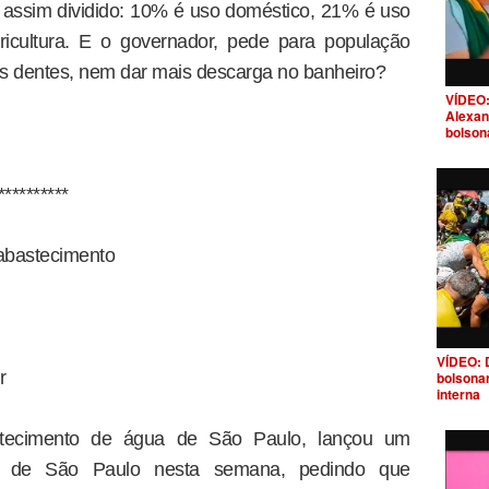
assim dividido: 10% é uso doméstico, 21% é uso
ricultura. E o governador, pede para população
 os dentes, nem dar mais descarga no banheiro?
VÍDEO:
Alexan
bolson
**********
abastecimento
VÍDEO: 
r
bolsona
interna
tecimento de água de São Paulo, lançou um
o de São Paulo nesta semana, pedindo que