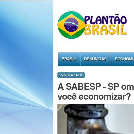
BRASIL
DENÚNCIAS
ECONOMI
5/2/2014 16:16
A SABESP - SP om
você economizar?