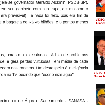
(leia-se governador Geraldo Alckmin, PSDB-SP),
o em seu gabinete com sua trupe, assim como o
 previsível) - e nada foi feito, pois era fim de
VÍDEO:
e a bagatela de R$ 45 bilhões, e 3 pontos menos
Aliado
s, obras mal executadas....A lista de problemas
de, e gera perdas vultuosas - em média de cada
egam nas torneiras. Um desrespeito á inteligência
VÍDEO: 
nda na Tv, pedindo que "economize água",
Nunes t
tecimento de Água e Saneamento - SANASA -