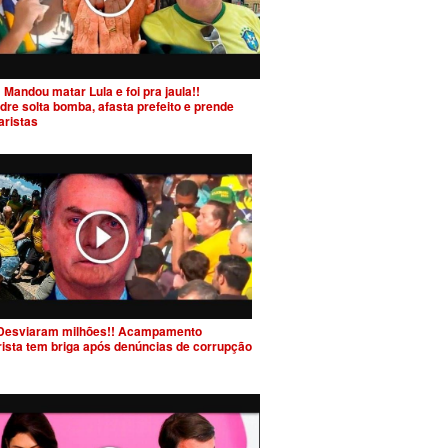
 Mandou matar Lula e foi pra jaula!!
dre solta bomba, afasta prefeito e prende
aristas
Desviaram milhões!! Acampamento
rista tem briga após denúncias de corrupção