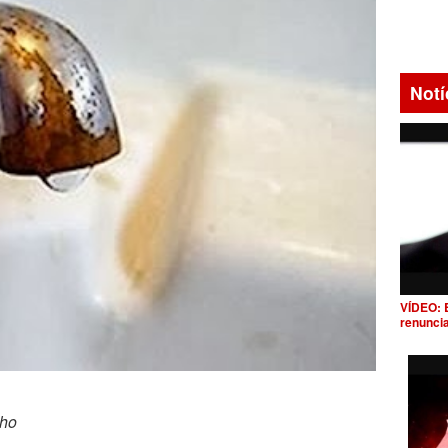
Notí
VÍDEO: 
renunci
nho