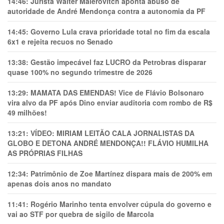
14:46:
Jurista Wálter Maierovitch aponta abuso de
autoridade de André Mendonça contra a autonomia da PF
14:45:
Governo Lula crava prioridade total no fim da escala
6x1 e rejeita recuos no Senado
13:38:
Gestão impecável faz LUCRO da Petrobras disparar
quase 100% no segundo trimestre de 2026
13:29:
MAMATA DAS EMENDAS! Vice de Flávio Bolsonaro
vira alvo da PF após Dino enviar auditoria com rombo de R$
49 milhões!
13:21:
VÍDEO: MIRIAM LEITÃO CALA JORNALISTAS DA
GLOBO E DETONA ANDRÉ MENDONÇA!! FLÁVIO HUMILHA
AS PRÓPRIAS FILHAS
12:34:
Patrimônio de Zoe Martínez dispara mais de 200% em
apenas dois anos no mandato
11:41:
Rogério Marinho tenta envolver cúpula do governo e
vai ao STF por quebra de sigilo de Marcola