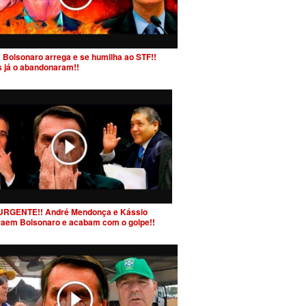
 Bolsonaro arrega e se humilha ao STF!!
s já o abandonaram!!
URGENTE!! André Mendonça e Kássio
raem Bolsonaro e acabam com o golpe!!