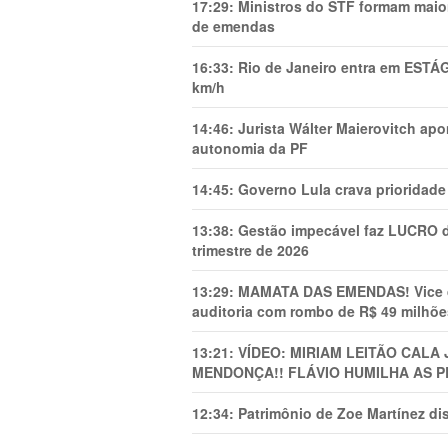
17:29:
Ministros do STF formam maio
de emendas
16:33:
Rio de Janeiro entra em ESTÁ
km/h
14:46:
Jurista Wálter Maierovitch ap
autonomia da PF
14:45:
Governo Lula crava prioridade 
13:38:
Gestão impecável faz LUCRO d
trimestre de 2026
13:29:
MAMATA DAS EMENDAS! Vice de 
auditoria com rombo de R$ 49 milhõe
13:21:
VÍDEO: MIRIAM LEITÃO CAL
MENDONÇA!! FLÁVIO HUMILHA AS P
12:34:
Patrimônio de Zoe Martínez d