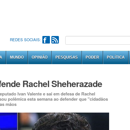
REDES SOCIAIS:
A
MUNDO
OPINIÃO
PESQUISAS
PODER
POLÍTICA
efende Rachel Sheherazade
putado Ivan Valente e sai em defesa de Rachel
sou polêmica esta semana ao defender que "cidadãos
ias mãos