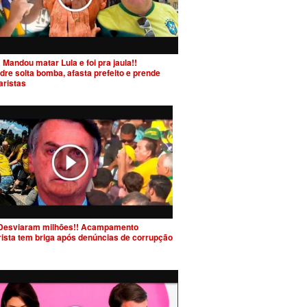
 Mandou matar Lula e foi pra jaula!!
dre solta bomba, afasta prefeito e prende
aristas
Desviaram milhões!! Acampamento
rista tem briga após denúncias de corrupção