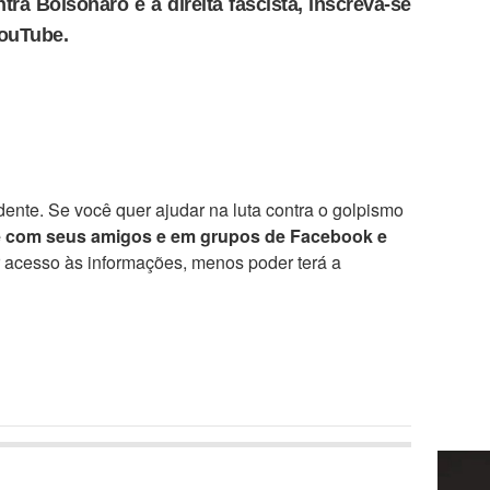
tra Bolsonaro e a direita fascista, inscreva-se
YouTube.
ente. Se você quer ajudar na luta contra o golpismo
e com seus amigos e em grupos de Facebook e
r acesso às informações, menos poder terá a