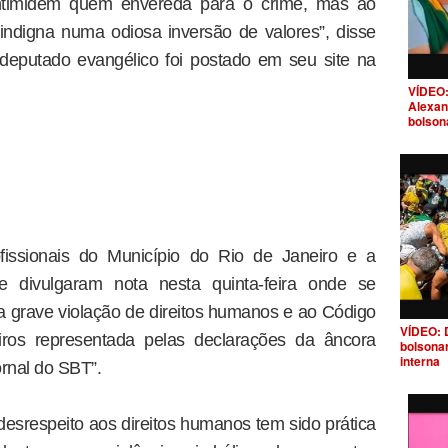
 intimidem quem envereda para o crime, mas ao
 indigna numa odiosa inversão de valores”, disse
deputado evangélico foi postado em seu site na
VÍDEO:
Alexan
bolson
ofissionais do Município do Rio de Janeiro e a
 divulgaram nota nesta quinta-feira onde se
a grave violação de direitos humanos e ao Código
VÍDEO: 
eiros representada pelas declarações da âncora
bolsona
interna
rnal do SBT”.
srespeito aos direitos humanos tem sido prática