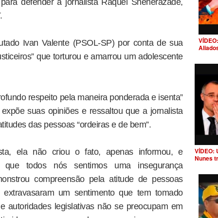
 para defender a jornalista Raquel Sheherazade,
.
VÍDEO:
deputado Ivan Valente (PSOL-SP) por conta de sua
Aliado
usticeiros” que torturou e amarrou um adolescente
rofundo respeito pela maneira ponderada e isenta”
xpõe suas opiniões e ressaltou que a jornalista
itudes das pessoas “ordeiras e de bem”.
VÍDEO: 
ista, ela não criou o fato, apenas informou, e
Nunes t
o que todos nós sentimos uma insegurança
monstrou compreensão pela atitude de pessoas
s extravasaram um sentimento que tem tomado
ue autoridades legislativas não se preocupam em