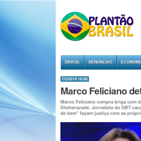
BRASIL
DENÚNCIAS
ECONOMI
7/2/2014 10:00
Marco Feliciano d
Marco Feliciano compra briga com de
Sheherazade. Jornalista do SBT cau
de bem" façam justiça com as própr