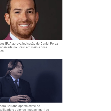
dos EUA aprova indicação de Daniel Perez
mbaixada no Brasil em meio a crise
ica
Pedro Serrano aponta crime de
abilidade e defende impeachment se