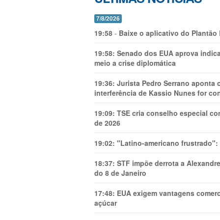
7/8/2026
19:58
-
Baixe o aplicativo do Plantão
19:58:
Senado dos EUA aprova indica
meio a crise diplomática
19:36:
Jurista Pedro Serrano aponta
interferência de Kassio Nunes for co
19:09:
TSE cria conselho especial co
de 2026
19:02:
"Latino-americano frustrado":
18:37:
STF impõe derrota a Alexandre
do 8 de Janeiro
17:48:
EUA exigem vantagens comercia
açúcar