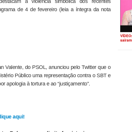
 destacam a violência simbólica dos recentes
ograma de 4 de fevereiro (leia a íntegra da nota
VÍDEO:
saíram
an Valente, do PSOL, anunciou pelo Twitter que o
nistério Público uma representação contra o SBT e
r apologia à tortura e ao “justiçamento”.
ique aqui!