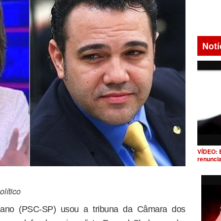
Notí
VÍDEO: 
renunci
lítico
ciano (PSC-SP) usou a tribuna da Câmara dos