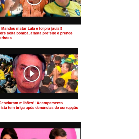
 Mandou matar Lula e foi pra jaula!!
dre solta bomba, afasta prefeito e prende
aristas
Desviaram milhões!! Acampamento
rista tem briga após denúncias de corrupção