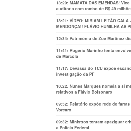
13:29:
MAMATA DAS EMENDAS! Vice de 
auditoria com rombo de R$ 49 milhõe
13:21:
VÍDEO: MIRIAM LEITÃO CAL
MENDONÇA!! FLÁVIO HUMILHA AS P
12:34:
Patrimônio de Zoe Martínez d
11:41:
Rogério Marinho tenta envolve
de Marcola
11:17:
Devassa do TCU expõe escânda
investigação da PF
10:22:
Nunes Marques nomeia a si mes
relativos a Flávio Bolsonaro
09:52:
Relatório expõe rede de farra
Vorcaro
09:32:
Ministros tentam apaziguar c
a Polícia Federal