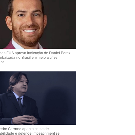
dos EUA aprova indicação de Daniel Perez
mbaixada no Brasil em meio a crise
ica
Pedro Serrano aponta crime de
abilidade e defende impeachment se