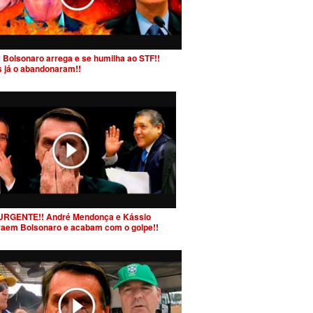
 Bolsonaro arrega e se humilha ao STF!!
s já o abandonaram!!
URGENTE!! André Mendonça e Kássio
raem Bolsonaro e acabam com o golpe!!