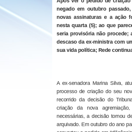
Após ver o pedido de criação 
negado em outubro passado, 
novas assinaturas e a ação fo
nesta quarta (5); ao que pare
seria provisória não procede;
descaso da ex-ministra com um 
sua vida política; Rede conti
A ex-senadora Marina Silva, at
processo de criação do seu novo
recorrido da decisão do Tribuna
criação da nova agremiação, 
necessárias, a decisão tornou def
arquivado. Em outubro do ano pas