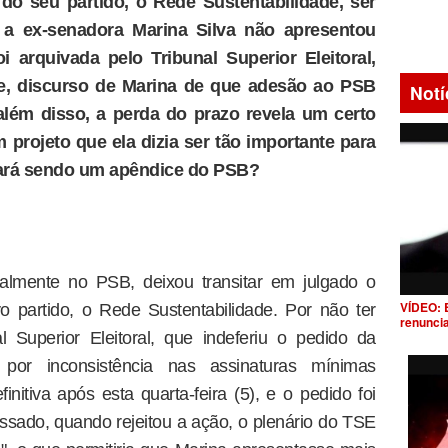
do seu partido, o Rede Sustentabilidade, ser
a ex-senadora Marina Silva não apresentou
i arquivada pelo Tribunal Superior Eleitoral,
ce, discurso de Marina de que adesão ao PSB
Notí
 além disso, a perda do prazo revela um certo
projeto que ela dizia ser tão importante para
nuará sendo um apêndice do PSB?
ualmente no PSB, deixou transitar em julgado o
VÍDEO: 
 partido, o Rede Sustentabilidade. Por não ter
renunci
l Superior Eleitoral, que indeferiu o pedido da
por inconsistência nas assinaturas mínimas
initiva após esta quarta-feira (5), e o pedido foi
sado, quando rejeitou a ação, o plenário do TSE