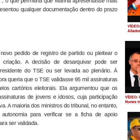
a", o que permitiria que Marina apresentasse mais
resentou qualquer documentação dentro do prazo
VÍDEO:
Aliado
ovo pedido de registro de partido ou pleitear o
 criação. A decisão de desarquivar pode ser
presidente do TSE ou ser levada ao plenário. À
ra queria que o TSE validasse 95 mil assinaturas
los cartórios eleitorais. Ela argumentou que os
assinaturas de jovens e idosos, cuja participação
VÍDEO: 
Nunes t
iva. A maioria dos ministros do tribunal, no entanto,
 autonomia para verificar se a ficha de apoio
ara ser validada.