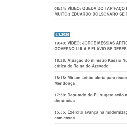
08:24:
VÍDEO: QUEDA DO TARIFAÇO 
MUITO!! EDUARDO BOLSONARO SE 
6/8/2026
19:48:
VÍDEO: JORGE MESSIAS AR
GOVERNO LULA E FLÁVIO SE DESES
18:28:
Atuação do ministro Kássio Nu
crítica de Reinaldo Azevedo
18:18:
Míriam Leitão alerta para risc
Mendonça
17:58:
Deputado do PL sugere ação mi
denúncias
15:55:
Exército avança na modernizaç
camicases