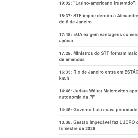
19:02:
"Latino-americano frustrado":
18:37:
STF impõe derrota a Alexandre
do 8 de Janeiro
17:48:
EUA exigem vantagens comercia
açúcar
17:29:
Ministros do STF formam maio
de emendas
16:33:
Rio de Janeiro entra em ESTÁ
km/h
14:46:
Jurista Wálter Maierovitch ap
autonomia da PF
14:45:
Governo Lula crava prioridade 
13:38:
Gestão impecável faz LUCRO d
trimestre de 2026