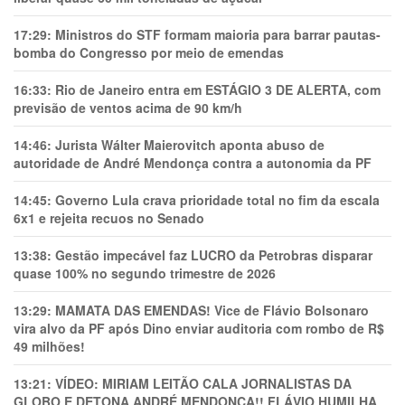
17:29:
Ministros do STF formam maioria para barrar pautas-
bomba do Congresso por meio de emendas
16:33:
Rio de Janeiro entra em ESTÁGIO 3 DE ALERTA, com
previsão de ventos acima de 90 km/h
14:46:
Jurista Wálter Maierovitch aponta abuso de
autoridade de André Mendonça contra a autonomia da PF
14:45:
Governo Lula crava prioridade total no fim da escala
6x1 e rejeita recuos no Senado
13:38:
Gestão impecável faz LUCRO da Petrobras disparar
quase 100% no segundo trimestre de 2026
13:29:
MAMATA DAS EMENDAS! Vice de Flávio Bolsonaro
vira alvo da PF após Dino enviar auditoria com rombo de R$
49 milhões!
13:21:
VÍDEO: MIRIAM LEITÃO CALA JORNALISTAS DA
GLOBO E DETONA ANDRÉ MENDONÇA!! FLÁVIO HUMILHA