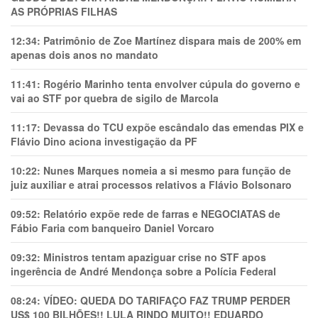
AS PRÓPRIAS FILHAS
12:34:
Patrimônio de Zoe Martínez dispara mais de 200% em
apenas dois anos no mandato
11:41:
Rogério Marinho tenta envolver cúpula do governo e
vai ao STF por quebra de sigilo de Marcola
11:17:
Devassa do TCU expõe escândalo das emendas PIX e
Flávio Dino aciona investigação da PF
10:22:
Nunes Marques nomeia a si mesmo para função de
juiz auxiliar e atrai processos relativos a Flávio Bolsonaro
09:52:
Relatório expõe rede de farras e NEGOCIATAS de
Fábio Faria com banqueiro Daniel Vorcaro
09:32:
Ministros tentam apaziguar crise no STF apos
ingerência de André Mendonça sobre a Polícia Federal
08:24:
VÍDEO: QUEDA DO TARIFAÇO FAZ TRUMP PERDER
US$ 100 BILHÕES!! LULA RINDO MUITO!! EDUARDO