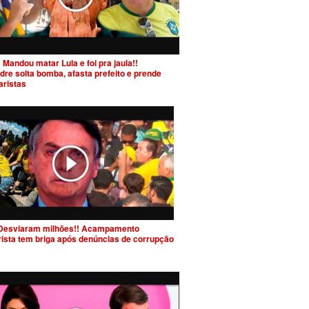
 Mandou matar Lula e foi pra jaula!!
dre solta bomba, afasta prefeito e prende
aristas
Desviaram milhões!! Acampamento
rista tem briga após denúncias de corrupção