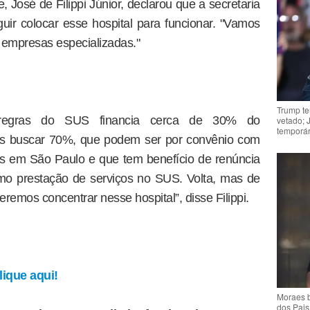
 José de Filippi Júnior, declarou que a secretaria
uir colocar esse hospital para funcionar. "Vamos
de empresas especializadas."
Trump te
 regras do SUS financia cerca de 30% do
vetado; 
temporár
os buscar 70%, que podem ser por convênio com
os em São Paulo e que tem benefício de renúncia
como prestação de serviços no SUS. Volta, mas de
remos concentrar nesse hospital”, disse Filippi.
ique aqui!
Moraes b
dos Pais