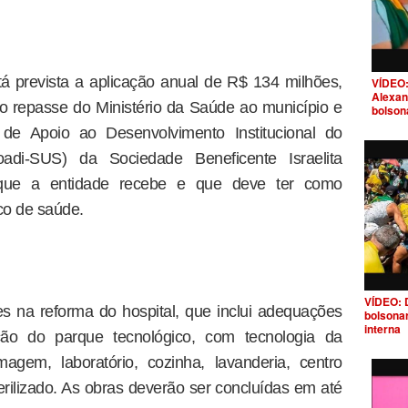
tá prevista a aplicação anual de R$ 134 milhões,
VÍDEO:
Alexan
o repasse do Ministério da Saúde ao município e
bolson
e Apoio ao Desenvolvimento Institucional do
di-SUS) da Sociedade Beneficente Israelita
al que a entidade recebe e que deve ter como
co de saúde.
VÍDEO: 
es na reforma do hospital, que inclui adequações
bolsona
interna
zação do parque tecnológico, com tecnologia da
agem, laboratório, cozinha, lavanderia, centro
terilizado. As obras deverão ser concluídas em até