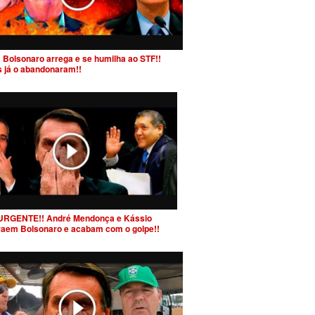
 Bolsonaro arrega e se humilha ao STF!!
s já o abandonaram!!
URGENTE!! André Mendonça e Kássio
raem Bolsonaro e acabam com o golpe!!