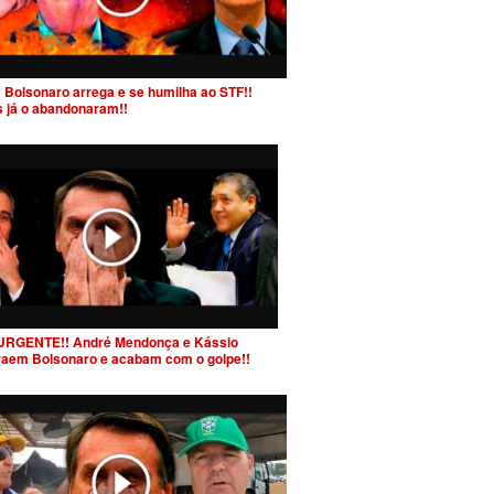
 Bolsonaro arrega e se humilha ao STF!!
s já o abandonaram!!
URGENTE!! André Mendonça e Kássio
raem Bolsonaro e acabam com o golpe!!