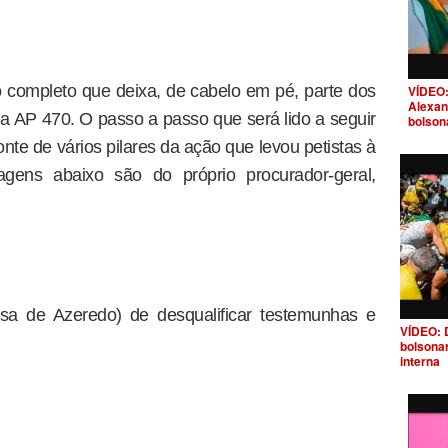
 completo que deixa, de cabelo em pé, parte dos
VÍDEO:
Alexan
 AP 470. O passo a passo que será lido a seguir
bolson
te de vários pilares da ação que levou petistas à
gens abaixo são do próprio procurador-geral,
esa de Azeredo) de desqualificar testemunhas e
VÍDEO: 
bolsona
interna