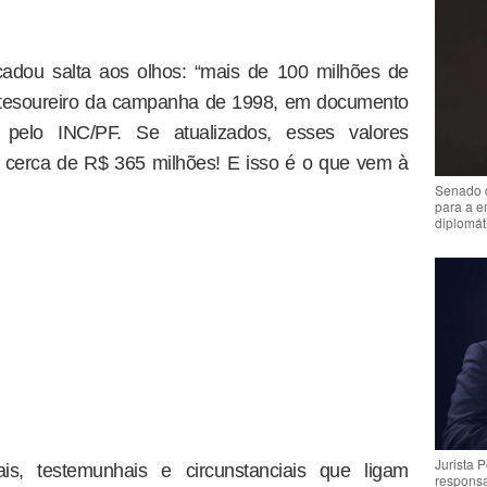
adou salta aos olhos: “mais de 100 milhões de
o tesoureiro da campanha de 1998, em documento
 pelo INC/PF. Se atualizados, esses valores
 cerca de R$ 365 milhões! E isso é o que vem à
Senado 
para a e
diplomát
Jurista 
s, testemunhais e circunstanciais que ligam
respons