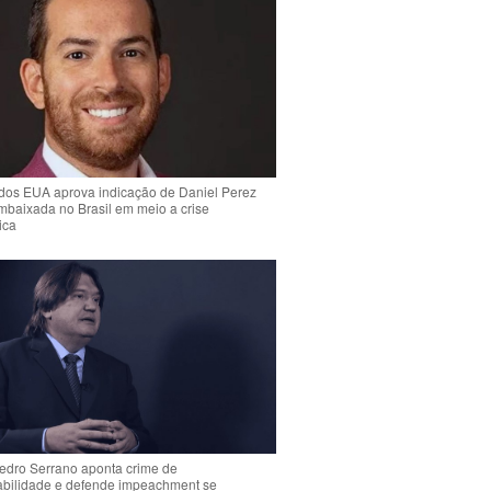
dos EUA aprova indicação de Daniel Perez
mbaixada no Brasil em meio a crise
ica
Pedro Serrano aponta crime de
abilidade e defende impeachment se