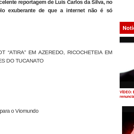
elente reportagem de Luís Carlos da Silva, no
o exuberante de que a internet não é só
Notí
OT “ATIRA” EM AZEREDO, RICOCHETEIA EM
ES DO TUCANATO
VÍDEO: 
renunci
l para o Viomundo