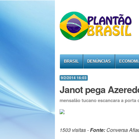
BRASIL
DENÚNCIAS
ECONOMI
9/2/2014 16:03
Janot pega Azeredo
mensalão tucano escancara a porta do
1503 visitas -
Fonte:
Conversa Afia