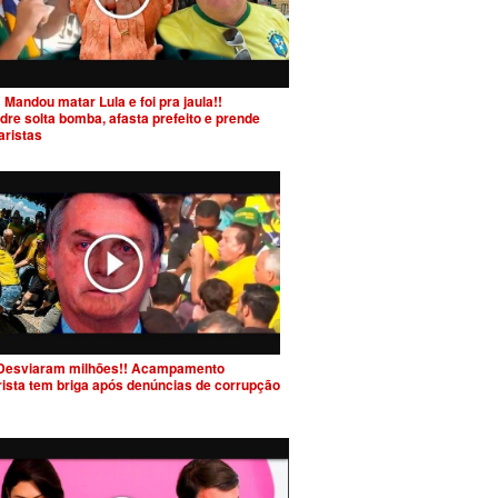
 Mandou matar Lula e foi pra jaula!!
dre solta bomba, afasta prefeito e prende
aristas
Desviaram milhões!! Acampamento
rista tem briga após denúncias de corrupção