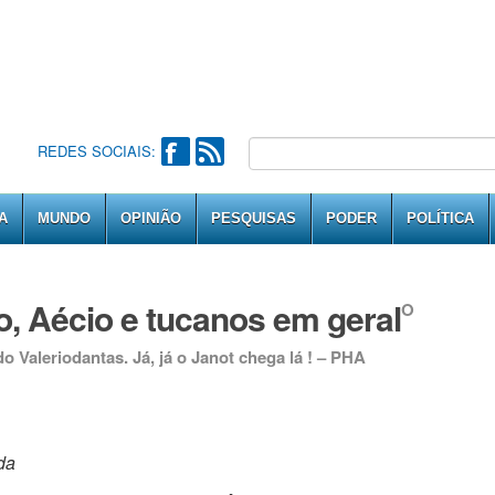
REDES SOCIAIS:
A
MUNDO
OPINIÃO
PESQUISAS
PODER
POLÍTICA
, Aécio e tucanos em geral
O
 Valeriodantas. Já, já o Janot chega lá ! – PHA
da