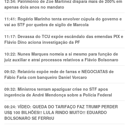
12:34:
Patrimônio de Zoe Martínez dispara mais de 200% em
apenas dois anos no mandato
11:41:
Rogério Marinho tenta envolver cúpula do governo e
vai ao STF por quebra de sigilo de Marcola
11:17:
Devassa do TCU expõe escândalo das emendas PIX e
Flávio Dino aciona investigação da PF
10:22:
Nunes Marques nomeia a si mesmo para função de
juiz auxiliar e atrai processos relativos a Flávio Bolsonaro
09:52:
Relatório expõe rede de farras e NEGOCIATAS de
Fábio Faria com banqueiro Daniel Vorcaro
09:32:
Ministros tentam apaziguar crise no STF apos
ingerência de André Mendonça sobre a Polícia Federal
08:24:
VÍDEO: QUEDA DO TARIFAÇO FAZ TRUMP PERDER
US$ 100 BILHÕES!! LULA RINDO MUITO!! EDUARDO
BOLSONARO SE FERR0U