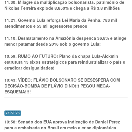
11:30:
Milagre da multiplicação bolsonarista: patrimônio de
Nikolas Ferreira explode 8.850% e chega a R$ 3,8 milhões
11:21:
Governo Lula reforça Lei Maria da Penha: 783 mil
atendimentos e 53 mil agressores presos
11:10:
Desmatamento na Amazônia despenca 36,8% e atinge
menor patamar desde 2016 sob o governo Lula!
10:59:
RUMO AO FUTURO! Plano da chapa Lula-Alckmin
estrutura 13 eixos estratégicos para reindustrializar o país e
erradicar desigualdades!
10:43:
VÍDEO: FLÁVIO BOLSONARO SE DESESPERA COM
DECISÃO-BOMBA DE FLÁVIO DINO!!! PEGOU MEGA-
ESQUEMA!!!!
7/8/2026
19:58:
Senado dos EUA aprova indicação de Daniel Perez
para a embaixada no Brasil em meio a crise diplomática