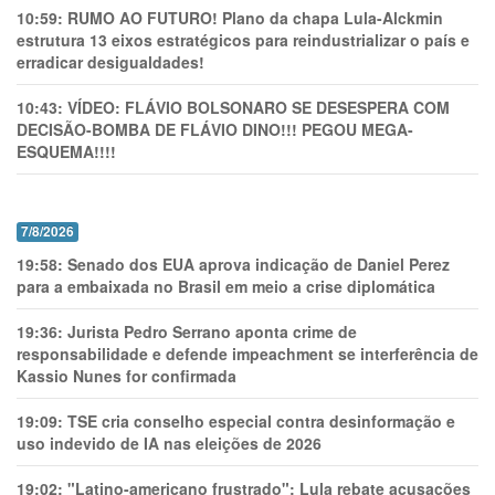
10:59:
RUMO AO FUTURO! Plano da chapa Lula-Alckmin
estrutura 13 eixos estratégicos para reindustrializar o país e
erradicar desigualdades!
10:43:
VÍDEO: FLÁVIO BOLSONARO SE DESESPERA COM
DECISÃO-BOMBA DE FLÁVIO DINO!!! PEGOU MEGA-
ESQUEMA!!!!
7/8/2026
19:58:
Senado dos EUA aprova indicação de Daniel Perez
para a embaixada no Brasil em meio a crise diplomática
19:36:
Jurista Pedro Serrano aponta crime de
responsabilidade e defende impeachment se interferência de
Kassio Nunes for confirmada
19:09:
TSE cria conselho especial contra desinformação e
uso indevido de IA nas eleições de 2026
19:02:
"Latino-americano frustrado": Lula rebate acusações