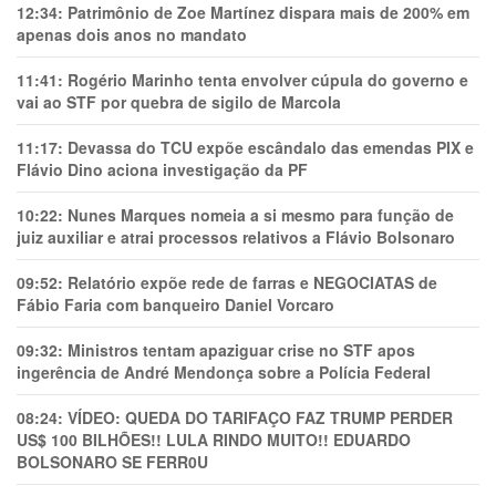
12:34:
Patrimônio de Zoe Martínez dispara mais de 200% em
apenas dois anos no mandato
11:41:
Rogério Marinho tenta envolver cúpula do governo e
vai ao STF por quebra de sigilo de Marcola
11:17:
Devassa do TCU expõe escândalo das emendas PIX e
Flávio Dino aciona investigação da PF
10:22:
Nunes Marques nomeia a si mesmo para função de
juiz auxiliar e atrai processos relativos a Flávio Bolsonaro
09:52:
Relatório expõe rede de farras e NEGOCIATAS de
Fábio Faria com banqueiro Daniel Vorcaro
09:32:
Ministros tentam apaziguar crise no STF apos
ingerência de André Mendonça sobre a Polícia Federal
08:24:
VÍDEO: QUEDA DO TARIFAÇO FAZ TRUMP PERDER
US$ 100 BILHÕES!! LULA RINDO MUITO!! EDUARDO
BOLSONARO SE FERR0U