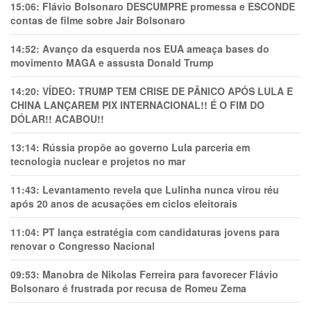
15:06:
Flávio Bolsonaro DESCUMPRE promessa e ESCONDE
contas de filme sobre Jair Bolsonaro
14:52:
Avanço da esquerda nos EUA ameaça bases do
movimento MAGA e assusta Donald Trump
14:20:
VÍDEO: TRUMP TEM CRlSE DE PÂNlCO APÓS LULA E
CHINA LANÇAREM PIX INTERNACIONAL!! É O FIM DO
DÓLAR!! ACABOU!!
13:14:
Rússia propõe ao governo Lula parceria em
tecnologia nuclear e projetos no mar
11:43:
Levantamento revela que Lulinha nunca virou réu
após 20 anos de acusações em ciclos eleitorais
11:04:
PT lança estratégia com candidaturas jovens para
renovar o Congresso Nacional
09:53:
Manobra de Nikolas Ferreira para favorecer Flávio
Bolsonaro é frustrada por recusa de Romeu Zema