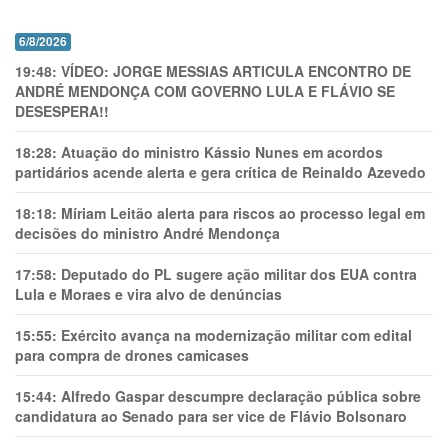
6/8/2026
19:48:
VÍDEO: JORGE MESSIAS ARTICULA ENCONTRO DE
ANDRÉ MENDONÇA COM GOVERNO LULA E FLÁVIO SE
DESESPERA!!
18:28:
Atuação do ministro Kássio Nunes em acordos
partidários acende alerta e gera crítica de Reinaldo Azevedo
18:18:
Míriam Leitão alerta para riscos ao processo legal em
decisões do ministro André Mendonça
17:58:
Deputado do PL sugere ação militar dos EUA contra
Lula e Moraes e vira alvo de denúncias
15:55:
Exército avança na modernização militar com edital
para compra de drones camicases
15:44:
Alfredo Gaspar descumpre declaração pública sobre
candidatura ao Senado para ser vice de Flávio Bolsonaro