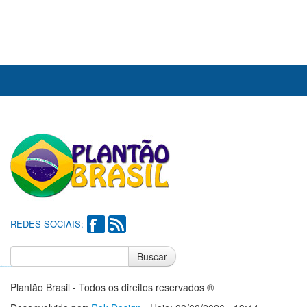
REDES SOCIAIS:
Buscar
Notícias do Flamengo
Notícias do Corinthians
Plantão Brasil - Todos os direitos reservados ®