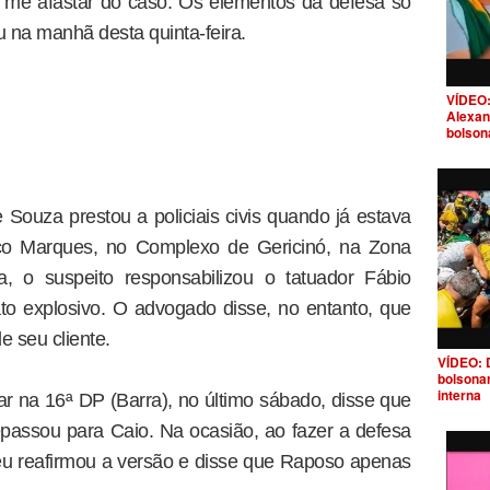
e me afastar do caso. Os elementos da defesa só
 na manhã desta quinta-feira.
VÍDEO:
Alexan
bolson
Souza prestou a policiais civis quando já estava
ico Marques, no Complexo de Gericinó, na Zona
a, o suspeito responsabilizou o tatuador Fábio
to explosivo. O advogado disse, no entanto, que
e seu cliente.
VÍDEO: 
bolsona
interna
r na 16ª DP (Barra), no último sábado, disse que
epassou para Caio. Na ocasião, ao fazer a defesa
u reafirmou a versão e disse que Raposo apenas