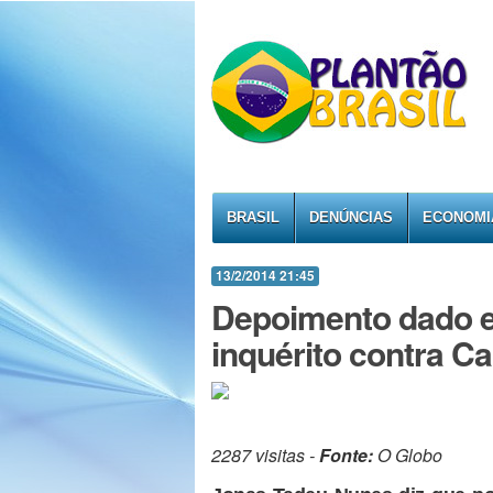
BRASIL
DENÚNCIAS
ECONOMI
13/2/2014 21:45
Depoimento dado e
inquérito contra C
2287 visitas -
Fonte:
O Globo