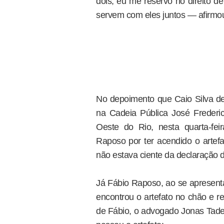
dois, eu me reservo no direito d
servem com eles juntos — afirmou
No depoimento que Caio Silva de 
na Cadeia Pública José Freder
Oeste do Rio, nesta quarta-feir
Raposo por ter acendido o artefa
não estava ciente da declaração d
Já Fábio Raposo, ao se apresenta
encontrou o artefato no chão e r
de Fábio, o advogado Jonas Tade