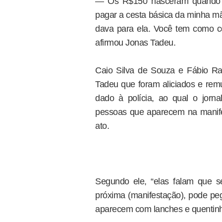
— Os R$150 nasceram quando C
pagar a cesta básica da minha m
dava para ela. Você tem como c
afirmou Jonas Tadeu.
Caio Silva de Souza e Fábio Ra
Tadeu que foram aliciados e rem
dado à polícia, ao qual o jorn
pessoas que aparecem na manife
ato.
Segundo ele, “elas falam que se 
próxima (manifestação), pode p
aparecem com lanches e quentinh