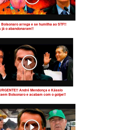
 Bolsonaro arrega e se humilha ao STF!!
s já o abandonaram!!
URGENTE!! André Mendonça e Kássio
raem Bolsonaro e acabam com o golpe!!