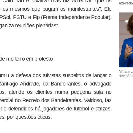
 Caio não é taxativo mas diz acreditar “que os
Azeved
ão os mesmos que pagam os manifestantes”. Ele
o PSol, PSTU e Fip (Frente Independente Popular),
aniza reuniões plenárias”.
e morteiro em protesto
Míriam L
iu a defesa dos ativistas suspeitos de lançar o
decisõe
 Santiago Andrade, da Bandeirantes, o advogado
s, atende os clientes numa pequena sala no
rcial no Recreio dos Bandeirantes. Vaidoso, faz
 de defendidos há jogadores de futebol e atrizes,
s, por questões éticas.