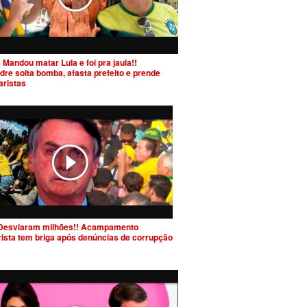
 Mandou matar Lula e foi pra jaula!!
dre solta bomba, afasta prefeito e prende
aristas
Desviaram milhões!! Acampamento
rista tem briga após denúncias de corrupção