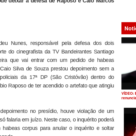
de deixar a defesa de Raposo e Caio Marcos
Notí
u Nunes, responsável pela defesa dos dois
rte do cinegrafista da TV Bandeirantes Santiago
-feira que vai entrar com um pedido de habeas
 Caio Silva de Souza prestou depoimento sem a
policiais da 17ª DP (São Cristóvão) dentro do
io Raposo de ter acendido o artefato que atingiu
VÍDEO: 
renunci
epoimento no presídio, houve violação de um
 só falaria em juízo. Neste caso, o inquérito poderá
habeas corpus para anular o inquérito e soltar