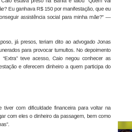
aio estava preso na Bahia e falou “Quem vai
ãe? Eu ganhava R$ 150 por manifestação, que eu
onseguir assistência social para minha mãe?” —
poso, já presos, teriam dito ao advogado Jonas
unerados para provocar tumultos. No depoimento
al “Extra” teve acesso, Caio negou conhecer as
stação e oferecem dinheiro a quem participa do
tiver com dificuldade financeira para voltar na
egar com eles o dinheiro da passagem, bem como
as”.