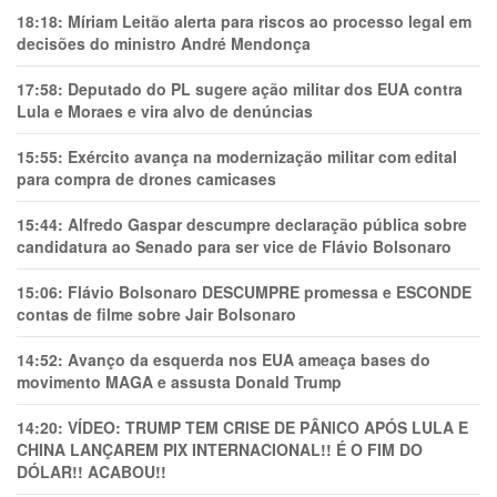
18:18:
Míriam Leitão alerta para riscos ao processo legal em
decisões do ministro André Mendonça
17:58:
Deputado do PL sugere ação militar dos EUA contra
Lula e Moraes e vira alvo de denúncias
15:55:
Exército avança na modernização militar com edital
para compra de drones camicases
15:44:
Alfredo Gaspar descumpre declaração pública sobre
candidatura ao Senado para ser vice de Flávio Bolsonaro
15:06:
Flávio Bolsonaro DESCUMPRE promessa e ESCONDE
contas de filme sobre Jair Bolsonaro
14:52:
Avanço da esquerda nos EUA ameaça bases do
movimento MAGA e assusta Donald Trump
14:20:
VÍDEO: TRUMP TEM CRlSE DE PÂNlCO APÓS LULA E
CHINA LANÇAREM PIX INTERNACIONAL!! É O FIM DO
DÓLAR!! ACABOU!!