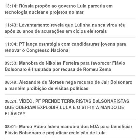
13:14:
Rússia propõe ao governo Lula parceria em
tecnologia nuclear e projetos no mar
11:43:
Levantamento revela que Lulinha nunca virou réu
após 20 anos de acusações em ciclos eleitorais
11:04:
PT lança estratégia com candidaturas jovens para
renovar o Congresso Nacional
09:53:
Manobra de Nikolas Ferreira para favorecer Flávio
Bolsonaro é frustrada por recusa de Romeu Zema
08:49:
Alexandre de Moraes nega recurso de Jair Bolsonaro
e mantém proibição de visitas políticas
08:24:
VÍDEO: PF PRENDE TERR0RlSTAS B0LSONARlSTAS
QUE QUERIAM EXPL0DlR LULA E O STF!!! A MANDO DE
FLÁVIO!!!
08:01:
Marco Rubio lidera manobra dos EUA para beneficiar
Flávio Bolsonaro e prejudicar reeleição de Lula