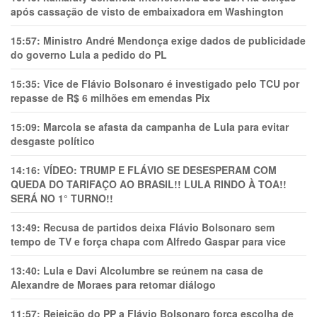
após cassação de visto de embaixadora em Washington
15:57:
Ministro André Mendonça exige dados de publicidade
do governo Lula a pedido do PL
15:35:
Vice de Flávio Bolsonaro é investigado pelo TCU por
repasse de R$ 6 milhões em emendas Pix
15:09:
Marcola se afasta da campanha de Lula para evitar
desgaste político
14:16:
VÍDEO: TRUMP E FLÁVIO SE DESESPERAM COM
QUEDA DO TARIFAÇO AO BRASIL!! LULA RINDO À TOA!!
SERÁ NO 1° TURNO!!
13:49:
Recusa de partidos deixa Flávio Bolsonaro sem
tempo de TV e força chapa com Alfredo Gaspar para vice
13:40:
Lula e Davi Alcolumbre se reúnem na casa de
Alexandre de Moraes para retomar diálogo
11:57:
Rejeição do PP a Flávio Bolsonaro força escolha de