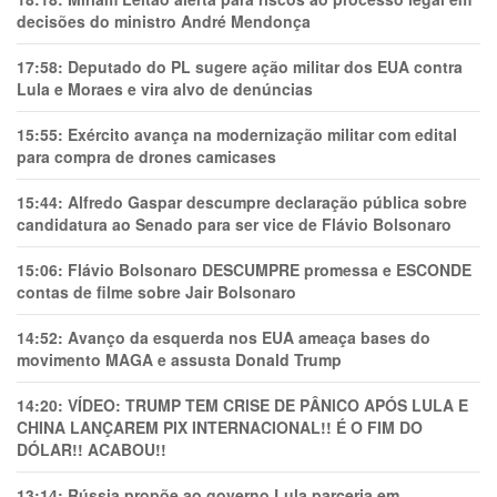
decisões do ministro André Mendonça
17:58:
Deputado do PL sugere ação militar dos EUA contra
Lula e Moraes e vira alvo de denúncias
15:55:
Exército avança na modernização militar com edital
para compra de drones camicases
15:44:
Alfredo Gaspar descumpre declaração pública sobre
candidatura ao Senado para ser vice de Flávio Bolsonaro
15:06:
Flávio Bolsonaro DESCUMPRE promessa e ESCONDE
contas de filme sobre Jair Bolsonaro
14:52:
Avanço da esquerda nos EUA ameaça bases do
movimento MAGA e assusta Donald Trump
14:20:
VÍDEO: TRUMP TEM CRlSE DE PÂNlCO APÓS LULA E
CHINA LANÇAREM PIX INTERNACIONAL!! É O FIM DO
DÓLAR!! ACABOU!!
13:14:
Rússia propõe ao governo Lula parceria em