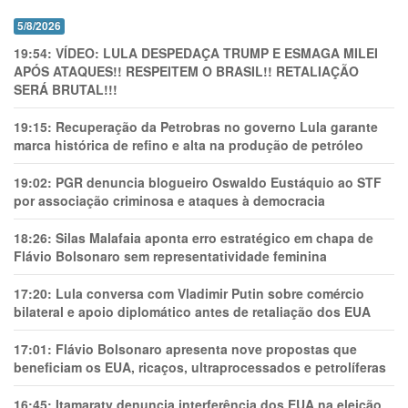
5/8/2026
19:54:
VÍDEO: LULA DESPEDAÇA TRUMP E ESMAGA MILEI
APÓS ATAQUES!! RESPEITEM O BRASIL!! RETALIAÇÃO
SERÁ BRUTAL!!!
19:15:
Recuperação da Petrobras no governo Lula garante
marca histórica de refino e alta na produção de petróleo
19:02:
PGR denuncia blogueiro Oswaldo Eustáquio ao STF
por associação criminosa e ataques à democracia
18:26:
Silas Malafaia aponta erro estratégico em chapa de
Flávio Bolsonaro sem representatividade feminina
17:20:
Lula conversa com Vladimir Putin sobre comércio
bilateral e apoio diplomático antes de retaliação dos EUA
17:01:
Flávio Bolsonaro apresenta nove propostas que
beneficiam os EUA, ricaços, ultraprocessados e petrolíferas
16:45:
Itamaraty denuncia interferência dos EUA na eleição