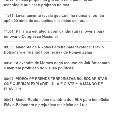
tecnologia nuclear e projetos no mar
11:43:
Levantamento revela que Lulinha nunca virou réu
após 20 anos de acusações em ciclos eleitorais
11:04:
PT lança estratégia com candidaturas jovens para
renovar o Congresso Nacional
09:53:
Manobra de Nikolas Ferreira para favorecer Flávio
Bolsonaro é frustrada por recusa de Romeu Zema
08:49:
Alexandre de Moraes nega recurso de Jair Bolsonaro
e mantém proibição de visitas políticas
08:24:
VÍDEO: PF PRENDE TERR0RlSTAS B0LSONARlSTAS
QUE QUERIAM EXPL0DlR LULA E O STF!!! A MANDO DE
FLÁVIO!!!
08:01:
Marco Rubio lidera manobra dos EUA para beneficiar
Flávio Bolsonaro e prejudicar reeleição de Lula