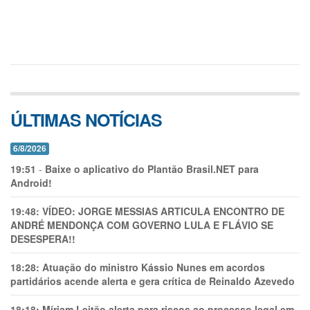
ÚLTIMAS NOTÍCIAS
6/8/2026
19:51
-
Baixe o aplicativo do Plantão Brasil.NET para
Android!
19:48:
VÍDEO: JORGE MESSIAS ARTICULA ENCONTRO DE
ANDRÉ MENDONÇA COM GOVERNO LULA E FLÁVIO SE
DESESPERA!!
18:28:
Atuação do ministro Kássio Nunes em acordos
partidários acende alerta e gera crítica de Reinaldo Azevedo
18:18:
Míriam Leitão alerta para riscos ao processo legal em