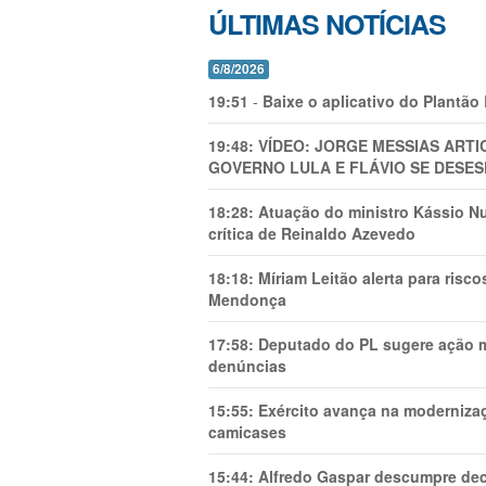
ÚLTIMAS NOTÍCIAS
6/8/2026
19:51
-
Baixe o aplicativo do Plantão
19:48:
VÍDEO: JORGE MESSIAS AR
GOVERNO LULA E FLÁVIO SE DESES
18:28:
Atuação do ministro Kássio Nu
crítica de Reinaldo Azevedo
18:18:
Míriam Leitão alerta para risc
Mendonça
17:58:
Deputado do PL sugere ação mi
denúncias
15:55:
Exército avança na modernizaç
camicases
15:44:
Alfredo Gaspar descumpre dec