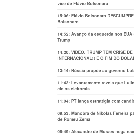
vice de Flávio Bolsonaro
15:06:
Flávio Bolsonaro DESCUMPRE 
Bolsonaro
14:52:
Avanço da esquerda nos EUA
Trump
14:20:
VÍDEO: TRUMP TEM CRlSE DE
INTERNACIONAL!! É O FIM DO DÓLA
13:14:
Rússia propõe ao governo Lula
11:43:
Levantamento revela que Luli
ciclos eleitorais
11:04:
PT lança estratégia com candi
09:53:
Manobra de Nikolas Ferreira pa
de Romeu Zema
08:49:
Alexandre de Moraes nega recu