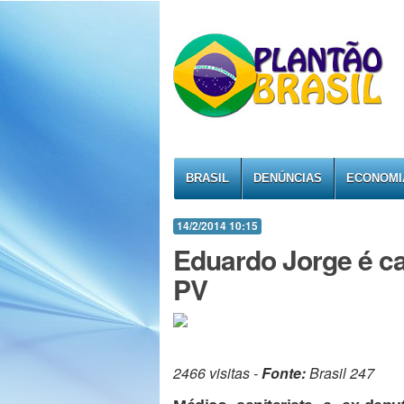
BRASIL
DENÚNCIAS
ECONOMI
14/2/2014 10:15
Eduardo Jorge é ca
PV
2466 visitas -
Fonte:
Brasil 247