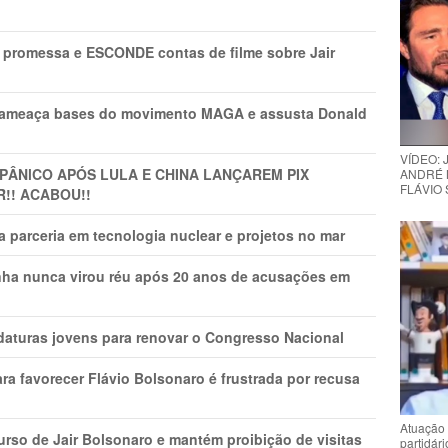
promessa e ESCONDE contas de filme sobre Jair
 ameaça bases do movimento MAGA e assusta Donald
VÍDEO:
 PÂNlCO APÓS LULA E CHINA LANÇAREM PIX
ANDRÉ 
FLÁVIO
R!! ACABOU!!
 parceria em tecnologia nuclear e projetos no mar
nha nunca virou réu após 20 anos de acusações em
daturas jovens para renovar o Congresso Nacional
ra favorecer Flávio Bolsonaro é frustrada por recusa
Atuação 
rso de Jair Bolsonaro e mantém proibição de visitas
partidár