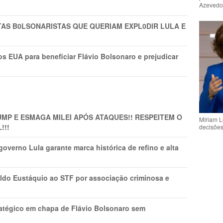
Azeved
TAS B0LSONARlSTAS QUE QUERIAM EXPL0DlR LULA E
s EUA para beneficiar Flávio Bolsonaro e prejudicar
MP E ESMAGA MILEI APÓS ATAQUES!! RESPEITEM O
Míriam L
!!!
decisõe
overno Lula garante marca histórica de refino e alta
do Eustáquio ao STF por associação criminosa e
tratégico em chapa de Flávio Bolsonaro sem