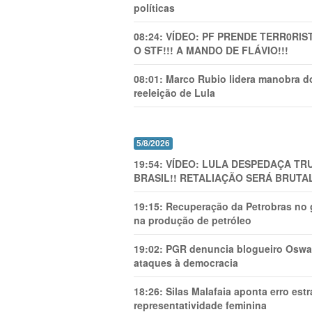
políticas
08:24:
VÍDEO: PF PRENDE TERR0RlS
O STF!!! A MANDO DE FLÁVIO!!!
08:01:
Marco Rubio lidera manobra do
reeleição de Lula
5/8/2026
19:54:
VÍDEO: LULA DESPEDAÇA TRU
BRASIL!! RETALIAÇÃO SERÁ BRUTAL
19:15:
Recuperação da Petrobras no g
na produção de petróleo
19:02:
PGR denuncia blogueiro Oswal
ataques à democracia
18:26:
Silas Malafaia aponta erro es
representatividade feminina