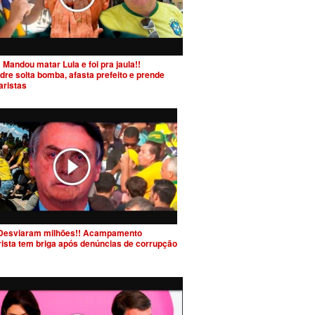
 Mandou matar Lula e foi pra jaula!!
dre solta bomba, afasta prefeito e prende
aristas
Desviaram milhões!! Acampamento
rista tem briga após denúncias de corrupção