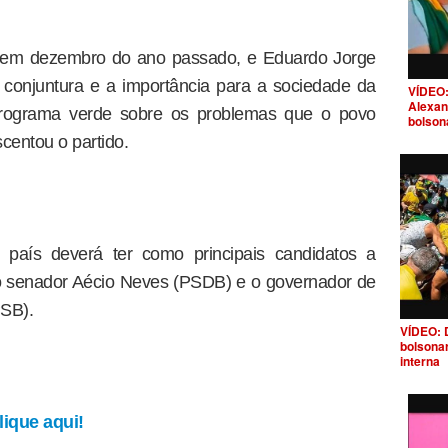
to em dezembro do ano passado, e Eduardo Jorge
 conjuntura e a importância para a sociedade da
VÍDEO:
Alexan
rograma verde sobre os problemas que o povo
bolson
centou o partido.
 país deverá ter como principais candidatos a
 o senador Aécio Neves (PSDB) e o governador de
SB).
VÍDEO: 
bolsona
interna
ique aqui!