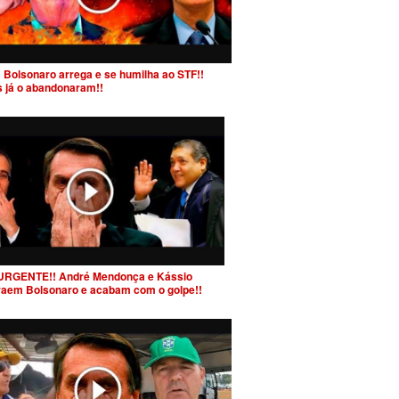
 Bolsonaro arrega e se humilha ao STF!!
s já o abandonaram!!
URGENTE!! André Mendonça e Kássio
raem Bolsonaro e acabam com o golpe!!