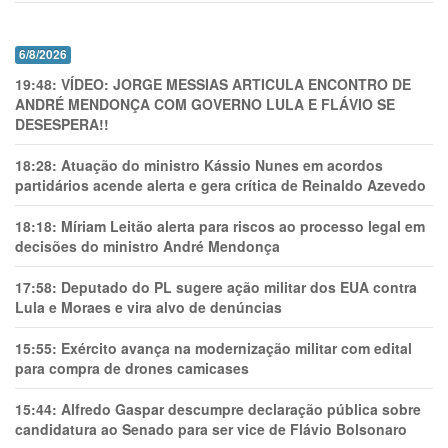
6/8/2026
19:48:
VÍDEO: JORGE MESSIAS ARTICULA ENCONTRO DE
ANDRÉ MENDONÇA COM GOVERNO LULA E FLÁVIO SE
DESESPERA!!
18:28:
Atuação do ministro Kássio Nunes em acordos
partidários acende alerta e gera crítica de Reinaldo Azevedo
18:18:
Míriam Leitão alerta para riscos ao processo legal em
decisões do ministro André Mendonça
17:58:
Deputado do PL sugere ação militar dos EUA contra
Lula e Moraes e vira alvo de denúncias
15:55:
Exército avança na modernização militar com edital
para compra de drones camicases
15:44:
Alfredo Gaspar descumpre declaração pública sobre
candidatura ao Senado para ser vice de Flávio Bolsonaro