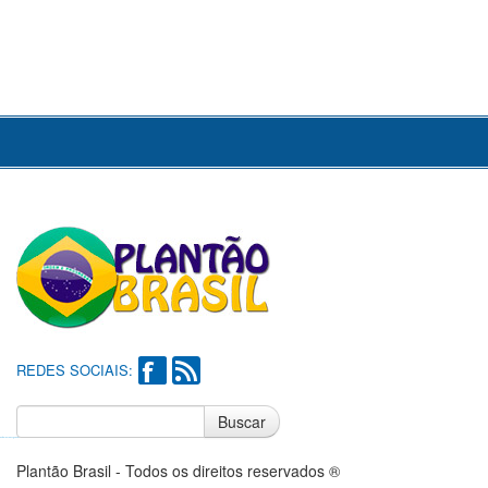
REDES SOCIAIS:
Buscar
Notícias do Flamengo
Notícias do Corinthians
Plantão Brasil - Todos os direitos reservados ®