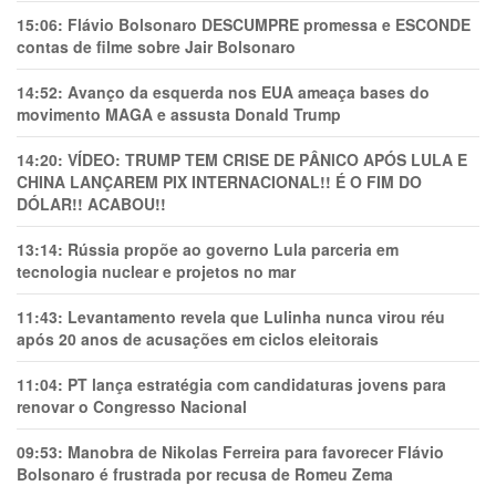
15:06:
Flávio Bolsonaro DESCUMPRE promessa e ESCONDE
contas de filme sobre Jair Bolsonaro
14:52:
Avanço da esquerda nos EUA ameaça bases do
movimento MAGA e assusta Donald Trump
14:20:
VÍDEO: TRUMP TEM CRlSE DE PÂNlCO APÓS LULA E
CHINA LANÇAREM PIX INTERNACIONAL!! É O FIM DO
DÓLAR!! ACABOU!!
13:14:
Rússia propõe ao governo Lula parceria em
tecnologia nuclear e projetos no mar
11:43:
Levantamento revela que Lulinha nunca virou réu
após 20 anos de acusações em ciclos eleitorais
11:04:
PT lança estratégia com candidaturas jovens para
renovar o Congresso Nacional
09:53:
Manobra de Nikolas Ferreira para favorecer Flávio
Bolsonaro é frustrada por recusa de Romeu Zema