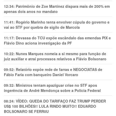
12:34:
Patrimônio de Zoe Martínez dispara mais de 200% em
apenas dois anos no mandato
11:41:
Rogério Marinho tenta envolver cúpula do governo e
vai ao STF por quebra de sigilo de Marcola
11:17:
Devassa do TCU expõe escândalo das emendas PIX e
Flávio Dino aciona investigação da PF
10:22:
Nunes Marques nomeia a si mesmo para função de
juiz auxiliar e atrai processos relativos a Flávio Bolsonaro
09:52:
Relatório expõe rede de farras e NEGOCIATAS de
Fábio Faria com banqueiro Daniel Vorcaro
09:32:
Ministros tentam apaziguar crise no STF apos
ingerência de André Mendonça sobre a Polícia Federal
08:24:
VÍDEO: QUEDA DO TARIFAÇO FAZ TRUMP PERDER
US$ 100 BILHÕES!! LULA RINDO MUITO!! EDUARDO
BOLSONARO SE FERR0U