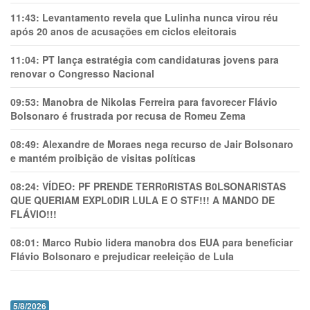
11:43:
Levantamento revela que Lulinha nunca virou réu
após 20 anos de acusações em ciclos eleitorais
11:04:
PT lança estratégia com candidaturas jovens para
renovar o Congresso Nacional
09:53:
Manobra de Nikolas Ferreira para favorecer Flávio
Bolsonaro é frustrada por recusa de Romeu Zema
08:49:
Alexandre de Moraes nega recurso de Jair Bolsonaro
e mantém proibição de visitas políticas
08:24:
VÍDEO: PF PRENDE TERR0RlSTAS B0LSONARlSTAS
QUE QUERIAM EXPL0DlR LULA E O STF!!! A MANDO DE
FLÁVIO!!!
08:01:
Marco Rubio lidera manobra dos EUA para beneficiar
Flávio Bolsonaro e prejudicar reeleição de Lula
5/8/2026