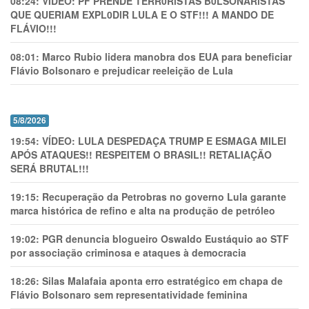
08:24:
VÍDEO: PF PRENDE TERR0RlSTAS B0LSONARlSTAS
QUE QUERIAM EXPL0DlR LULA E O STF!!! A MANDO DE
FLÁVIO!!!
08:01:
Marco Rubio lidera manobra dos EUA para beneficiar
Flávio Bolsonaro e prejudicar reeleição de Lula
5/8/2026
19:54:
VÍDEO: LULA DESPEDAÇA TRUMP E ESMAGA MILEI
APÓS ATAQUES!! RESPEITEM O BRASIL!! RETALIAÇÃO
SERÁ BRUTAL!!!
19:15:
Recuperação da Petrobras no governo Lula garante
marca histórica de refino e alta na produção de petróleo
19:02:
PGR denuncia blogueiro Oswaldo Eustáquio ao STF
por associação criminosa e ataques à democracia
18:26:
Silas Malafaia aponta erro estratégico em chapa de
Flávio Bolsonaro sem representatividade feminina