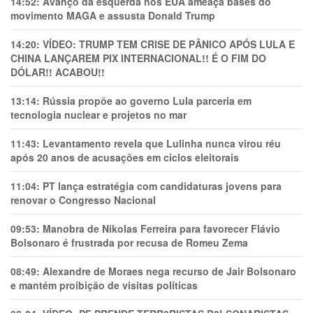
14:52:
Avanço da esquerda nos EUA ameaça bases do
movimento MAGA e assusta Donald Trump
14:20:
VÍDEO: TRUMP TEM CRlSE DE PÂNlCO APÓS LULA E
CHINA LANÇAREM PIX INTERNACIONAL!! É O FIM DO
DÓLAR!! ACABOU!!
13:14:
Rússia propõe ao governo Lula parceria em
tecnologia nuclear e projetos no mar
11:43:
Levantamento revela que Lulinha nunca virou réu
após 20 anos de acusações em ciclos eleitorais
11:04:
PT lança estratégia com candidaturas jovens para
renovar o Congresso Nacional
09:53:
Manobra de Nikolas Ferreira para favorecer Flávio
Bolsonaro é frustrada por recusa de Romeu Zema
08:49:
Alexandre de Moraes nega recurso de Jair Bolsonaro
e mantém proibição de visitas políticas