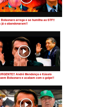
 Bolsonaro arrega e se humilha ao STF!!
s já o abandonaram!!
URGENTE!! André Mendonça e Kássio
raem Bolsonaro e acabam com o golpe!!