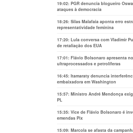
19:02:
PGR denuncia blogueiro Oswal
ataques à democracia
18:26:
Silas Malafaia aponta erro es
representatividade feminina
17:20:
Lula conversa com Vladimir Put
de retaliação dos EUA
17:01:
Flávio Bolsonaro apresenta no
ultraprocessados e petrolíferas
16:45:
Itamaraty denuncia interferên
embaixadora em Washington
15:57:
Ministro André Mendonça exig
PL
15:35:
Vice de Flávio Bolsonaro é in
emendas Pix
15:09:
Marcola se afasta da campanha