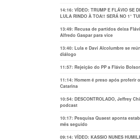
14:16:
VÍDEO: TRUMP E FLÁVIO SE 
LULA RINDO À TOA!! SERÁ NO 1° TU
13:49:
Recusa de partidos deixa Flá
Alfredo Gaspar para vice
13:40:
Lula e Davi Alcolumbre se reú
diálogo
11:57:
Rejeição do PP a Flávio Bolso
11:14:
Homem é preso após proferir o
Catarina
10:54:
DESCONTROLADO, Jeffrey Chiqu
podcast
10:17:
Pesquisa Quaest aponta estab
mês seguido
09:14:
VÍDEO: KASSIO NUNES HUMl