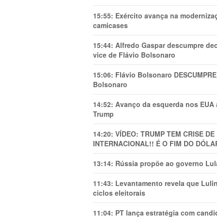
15:55:
Exército avança na modernizaç
camicases
15:44:
Alfredo Gaspar descumpre dec
vice de Flávio Bolsonaro
15:06:
Flávio Bolsonaro DESCUMPRE 
Bolsonaro
14:52:
Avanço da esquerda nos EUA
Trump
14:20:
VÍDEO: TRUMP TEM CRlSE DE
INTERNACIONAL!! É O FIM DO DÓLA
13:14:
Rússia propõe ao governo Lula
11:43:
Levantamento revela que Luli
ciclos eleitorais
11:04:
PT lança estratégia com candi