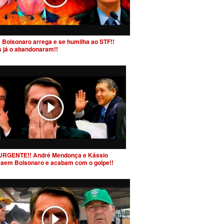
 Bolsonaro arrega e se humilha ao STF!!
s já o abandonaram!!
URGENTE!! André Mendonça e Kássio
raem Bolsonaro e acabam com o golpe!!