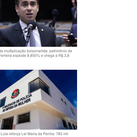
da multiplicação bolsonarista: patrimônio de
Ferreira explode 8.850% e chega a R$ 3,8
Lula reforça Lei Maria da Penha: 783 mil