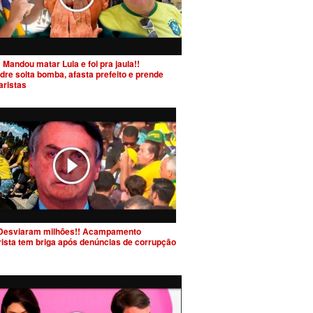
 Mandou matar Lula e foi pra jaula!!
dre solta bomba, afasta prefeito e prende
aristas
Desviaram milhões!! Acampamento
rista tem briga após denúncias de corrupção