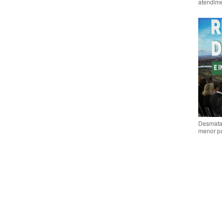
atendime
Desmata
menor p