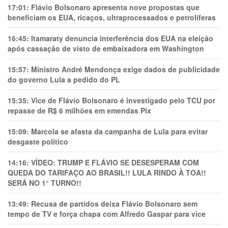
17:01:
Flávio Bolsonaro apresenta nove propostas que
beneficiam os EUA, ricaços, ultraprocessados e petrolíferas
16:45:
Itamaraty denuncia interferência dos EUA na eleição
após cassação de visto de embaixadora em Washington
15:57:
Ministro André Mendonça exige dados de publicidade
do governo Lula a pedido do PL
15:35:
Vice de Flávio Bolsonaro é investigado pelo TCU por
repasse de R$ 6 milhões em emendas Pix
15:09:
Marcola se afasta da campanha de Lula para evitar
desgaste político
14:16:
VÍDEO: TRUMP E FLÁVIO SE DESESPERAM COM
QUEDA DO TARIFAÇO AO BRASIL!! LULA RINDO À TOA!!
SERÁ NO 1° TURNO!!
13:49:
Recusa de partidos deixa Flávio Bolsonaro sem
tempo de TV e força chapa com Alfredo Gaspar para vice