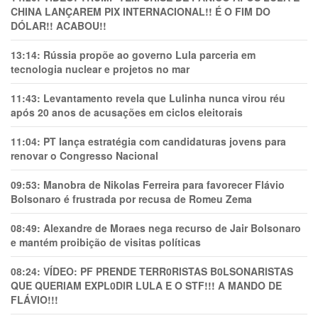
CHINA LANÇAREM PIX INTERNACIONAL!! É O FIM DO
DÓLAR!! ACABOU!!
13:14:
Rússia propõe ao governo Lula parceria em
tecnologia nuclear e projetos no mar
11:43:
Levantamento revela que Lulinha nunca virou réu
após 20 anos de acusações em ciclos eleitorais
11:04:
PT lança estratégia com candidaturas jovens para
renovar o Congresso Nacional
09:53:
Manobra de Nikolas Ferreira para favorecer Flávio
Bolsonaro é frustrada por recusa de Romeu Zema
08:49:
Alexandre de Moraes nega recurso de Jair Bolsonaro
e mantém proibição de visitas políticas
08:24:
VÍDEO: PF PRENDE TERR0RlSTAS B0LSONARlSTAS
QUE QUERIAM EXPL0DlR LULA E O STF!!! A MANDO DE
FLÁVIO!!!