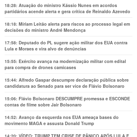
18:28:
Atuação do ministro Kássio Nunes em acordos
partidários acende alerta e gera crítica de Reinaldo Azevedo
18:18:
Míriam Leitão alerta para riscos ao processo legal em
decisões do ministro André Mendonça
17:58:
Deputado do PL sugere ação militar dos EUA contra
Lula e Moraes e vira alvo de denúncias
15:55:
Exército avança na modernização militar com edital
para compra de drones camicases
15:44:
Alfredo Gaspar descumpre declaração pública sobre
candidatura ao Senado para ser vice de Flávio Bolsonaro
15:06:
Flávio Bolsonaro DESCUMPRE promessa e ESCONDE
contas de filme sobre Jair Bolsonaro
14:52:
Avanço da esquerda nos EUA ameaça bases do
movimento MAGA e assusta Donald Trump
14:20:
VÍDEO: TRUMP TEM CRlSE DE PÂNlCO APÓS LULA E