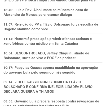
tempo de TV e força chapa com Alfredo Gaspar para vice
13:40:
Lula e Davi Alcolumbre se reúnem na casa de
Alexandre de Moraes para retomar diálogo
11:57:
Rejeição do PP a Flávio Bolsonaro força escolha de
Rogério Marinho como vice
11:14:
Homem é preso após proferir ofensas racistas e
xenofóbicas contra médico em Santa Catarina
10:54:
DESCONTROLADO, Jeffrey Chiquini, aliado de
Bolsonaro, surta ao vivo e FOGE de podcast
10:17:
Pesquisa Quaest aponta estabilidade na aprovação
do governo Lula pelo segundo mês seguido
09:14:
VÍDEO: KASSIO NUNES HUMlLHA FLÁVIO
BOLSONARO E CONFIRMA INELEGIBILIDADE!! FLÁVIO
DECLARA GUERRA A THIAGO!!!
08:55:
Governo Lula prepara resposta contra revogação de
visto de embaixadora brasileira nos EUA