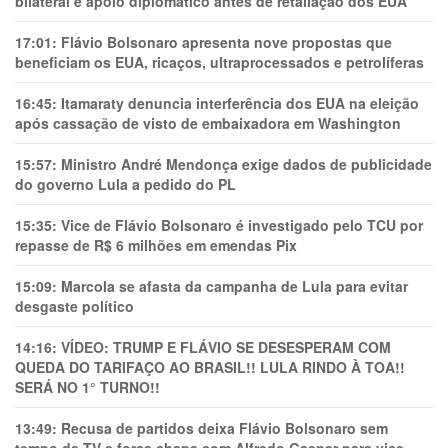
bilateral e apoio diplomático antes de retaliação dos EUA
17:01:
Flávio Bolsonaro apresenta nove propostas que
beneficiam os EUA, ricaços, ultraprocessados e petrolíferas
16:45:
Itamaraty denuncia interferência dos EUA na eleição
após cassação de visto de embaixadora em Washington
15:57:
Ministro André Mendonça exige dados de publicidade
do governo Lula a pedido do PL
15:35:
Vice de Flávio Bolsonaro é investigado pelo TCU por
repasse de R$ 6 milhões em emendas Pix
15:09:
Marcola se afasta da campanha de Lula para evitar
desgaste político
14:16:
VÍDEO: TRUMP E FLÁVIO SE DESESPERAM COM
QUEDA DO TARIFAÇO AO BRASIL!! LULA RINDO À TOA!!
SERÁ NO 1° TURNO!!
13:49:
Recusa de partidos deixa Flávio Bolsonaro sem