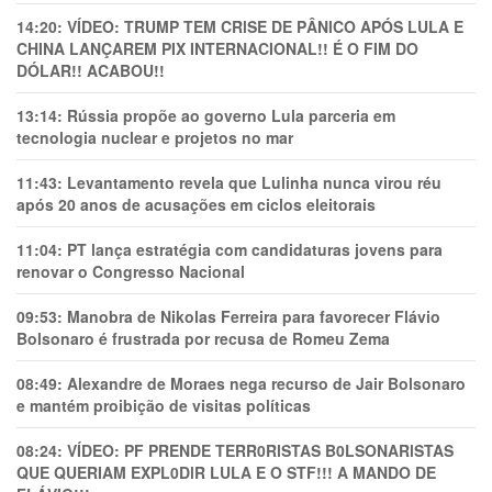
14:20:
VÍDEO: TRUMP TEM CRlSE DE PÂNlCO APÓS LULA E
CHINA LANÇAREM PIX INTERNACIONAL!! É O FIM DO
DÓLAR!! ACABOU!!
13:14:
Rússia propõe ao governo Lula parceria em
tecnologia nuclear e projetos no mar
11:43:
Levantamento revela que Lulinha nunca virou réu
após 20 anos de acusações em ciclos eleitorais
11:04:
PT lança estratégia com candidaturas jovens para
renovar o Congresso Nacional
09:53:
Manobra de Nikolas Ferreira para favorecer Flávio
Bolsonaro é frustrada por recusa de Romeu Zema
08:49:
Alexandre de Moraes nega recurso de Jair Bolsonaro
e mantém proibição de visitas políticas
08:24:
VÍDEO: PF PRENDE TERR0RlSTAS B0LSONARlSTAS
QUE QUERIAM EXPL0DlR LULA E O STF!!! A MANDO DE