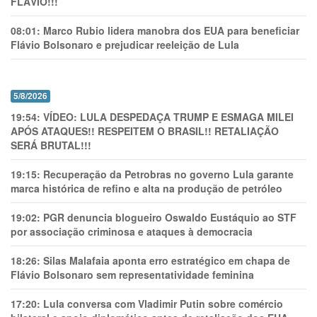
FLÁVIO!!!
08:01:
Marco Rubio lidera manobra dos EUA para beneficiar
Flávio Bolsonaro e prejudicar reeleição de Lula
5/8/2026
19:54:
VÍDEO: LULA DESPEDAÇA TRUMP E ESMAGA MILEI
APÓS ATAQUES!! RESPEITEM O BRASIL!! RETALIAÇÃO
SERÁ BRUTAL!!!
19:15:
Recuperação da Petrobras no governo Lula garante
marca histórica de refino e alta na produção de petróleo
19:02:
PGR denuncia blogueiro Oswaldo Eustáquio ao STF
por associação criminosa e ataques à democracia
18:26:
Silas Malafaia aponta erro estratégico em chapa de
Flávio Bolsonaro sem representatividade feminina
17:20:
Lula conversa com Vladimir Putin sobre comércio