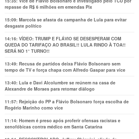
15:35:
Vice de Flávio Bolsonaro é investigado pelo TCU por
repasse de R$ 6 milhões em emendas Pix
15:09:
Marcola se afasta da campanha de Lula para evitar
desgaste político
14:16:
VÍDEO: TRUMP E FLÁVIO SE DESESPERAM COM
QUEDA DO TARIFAÇO AO BRASIL!! LULA RINDO À TOA!!
SERÁ NO 1° TURNO!!
13:49:
Recusa de partidos deixa Flávio Bolsonaro sem
tempo de TV e força chapa com Alfredo Gaspar para vice
13:40:
Lula e Davi Alcolumbre se reúnem na casa de
Alexandre de Moraes para retomar diálogo
11:57:
Rejeição do PP a Flávio Bolsonaro força escolha de
Rogério Marinho como vice
11:14:
Homem é preso após proferir ofensas racistas e
xenofóbicas contra médico em Santa Catarina