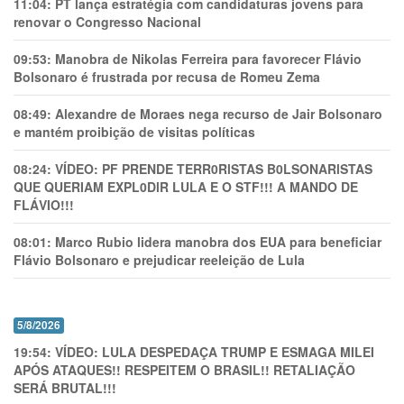
11:04:
PT lança estratégia com candidaturas jovens para
renovar o Congresso Nacional
09:53:
Manobra de Nikolas Ferreira para favorecer Flávio
Bolsonaro é frustrada por recusa de Romeu Zema
08:49:
Alexandre de Moraes nega recurso de Jair Bolsonaro
e mantém proibição de visitas políticas
08:24:
VÍDEO: PF PRENDE TERR0RlSTAS B0LSONARlSTAS
QUE QUERIAM EXPL0DlR LULA E O STF!!! A MANDO DE
FLÁVIO!!!
08:01:
Marco Rubio lidera manobra dos EUA para beneficiar
Flávio Bolsonaro e prejudicar reeleição de Lula
5/8/2026
19:54:
VÍDEO: LULA DESPEDAÇA TRUMP E ESMAGA MILEI
APÓS ATAQUES!! RESPEITEM O BRASIL!! RETALIAÇÃO
SERÁ BRUTAL!!!