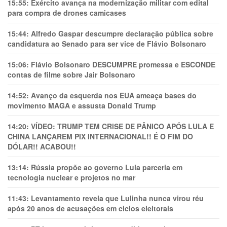
15:55:
Exército avança na modernização militar com edital
para compra de drones camicases
15:44:
Alfredo Gaspar descumpre declaração pública sobre
candidatura ao Senado para ser vice de Flávio Bolsonaro
15:06:
Flávio Bolsonaro DESCUMPRE promessa e ESCONDE
contas de filme sobre Jair Bolsonaro
14:52:
Avanço da esquerda nos EUA ameaça bases do
movimento MAGA e assusta Donald Trump
14:20:
VÍDEO: TRUMP TEM CRlSE DE PÂNlCO APÓS LULA E
CHINA LANÇAREM PIX INTERNACIONAL!! É O FIM DO
DÓLAR!! ACABOU!!
13:14:
Rússia propõe ao governo Lula parceria em
tecnologia nuclear e projetos no mar
11:43:
Levantamento revela que Lulinha nunca virou réu
após 20 anos de acusações em ciclos eleitorais