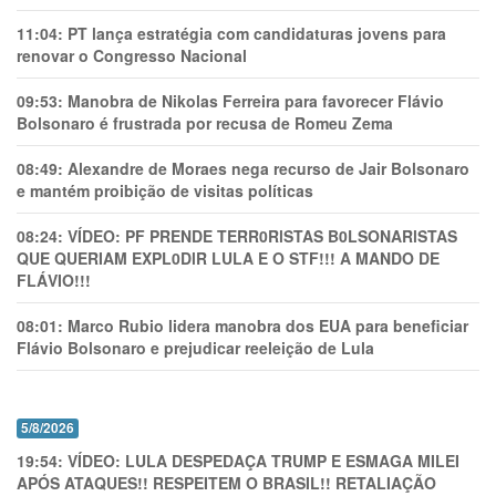
11:04:
PT lança estratégia com candidaturas jovens para
renovar o Congresso Nacional
09:53:
Manobra de Nikolas Ferreira para favorecer Flávio
Bolsonaro é frustrada por recusa de Romeu Zema
08:49:
Alexandre de Moraes nega recurso de Jair Bolsonaro
e mantém proibição de visitas políticas
08:24:
VÍDEO: PF PRENDE TERR0RlSTAS B0LSONARlSTAS
QUE QUERIAM EXPL0DlR LULA E O STF!!! A MANDO DE
FLÁVIO!!!
08:01:
Marco Rubio lidera manobra dos EUA para beneficiar
Flávio Bolsonaro e prejudicar reeleição de Lula
5/8/2026
19:54:
VÍDEO: LULA DESPEDAÇA TRUMP E ESMAGA MILEI
APÓS ATAQUES!! RESPEITEM O BRASIL!! RETALIAÇÃO